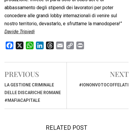
abbassamento degli stipendi dei lavoratori per poter
concedere alle grandi lobby internazionali di venire sul
nostro territorio, devastarlo, e sfruttarne la manodopera!”
Davide Tripiedi
F
X
W
L
T
E
C
P
a
h
i
h
m
o
r
c
a
n
r
a
p
i
e
t
k
e
i
y
n
PREVIOUS
NEXT
b
s
e
a
l
L
t
o
A
d
d
i
LA GESTIONE CRIMINALE
#IONONVOTOCOFFELATI
o
p
I
s
n
DELLE DISCARICHE ROMANE
k
p
n
k
#MAFIACAPITALE
RELATED POST