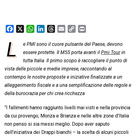
F
X
W
L
T
E
C
P
a
h
i
h
m
o
r
L
e PMI sono il cuore pulsante del Paese, devono
c
a
n
r
a
p
i
e
essere protette. Il M5S porta avanti il 
t
k
e
i
y
n
Pmi Tour
 in
b
s
e
a
l
L
t
tutta Italia. Il primo scopo è raccogliere il punto di
o
A
d
d
i
vista delle piccole e medie imprese, raccontando al
o
p
I
s
n
contempo le nostre proposte e iniziative finalizzate a un
k
p
n
k
alleggerimento fiscale e a una semplificazione delle regole e
della burocrazia per chi crea ricchezza
“I fallimenti hanno raggiunto livelli mai visti e nella provincia
da cui provengo, Monza e Brianza e nelle altre zone d’Italia
non penso si sia messi meglio. Dopo aver saputo
dell’iniziativa dei Drappi bianchi – la scelta di alcuni piccoli