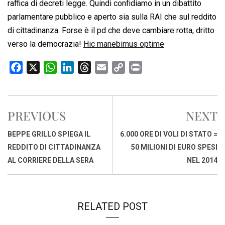
raffica di decreti legge. Quindi confidiamo in un dibattito
parlamentare pubblico e aperto sia sulla RAI che sul reddito
di cittadinanza. Forse è il pd che deve cambiare rotta, dritto
verso la democrazia!
Hic manebimus optime
F
X
W
L
T
E
C
P
a
h
i
h
m
o
r
c
a
n
r
a
p
i
e
t
k
e
i
y
n
PREVIOUS
NEXT
b
s
e
a
l
L
t
o
A
d
d
i
BEPPE GRILLO SPIEGA IL
6.000 ORE DI VOLI DI STATO =
o
p
I
s
n
REDDITO DI CITTADINANZA
50 MILIONI DI EURO SPESI
k
p
n
k
AL CORRIERE DELLA SERA
NEL 2014
RELATED POST