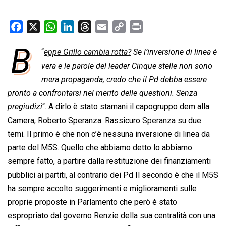
F
X
W
L
T
E
C
P
a
h
i
h
m
o
r
B
“
eppe Grillo cambia rotta?
Se l’inversione di linea è
c
a
n
r
a
p
i
e
vera e le parole del leader Cinque stelle non sono
t
k
e
i
y
n
b
s
e
a
l
L
t
mera propaganda, credo che il Pd debba essere
o
A
d
d
i
pronto a confrontarsi nel merito delle questioni. Senza
o
p
I
s
n
pregiudizi
“. A dirlo è stato stamani il capogruppo dem alla
k
p
n
k
Camera, Roberto Speranza. Rassicuro
Speranza
su due
temi. Il primo è che non c’è nessuna inversione di linea da
parte del M5S. Quello che abbiamo detto lo abbiamo
sempre fatto, a partire dalla restituzione dei finanziamenti
pubblici ai partiti, al contrario dei Pd Il secondo è che il M5S
ha sempre accolto suggerimenti e miglioramenti sulle
proprie proposte in Parlamento che però è stato
espropriato dal governo Renzie della sua centralità con una