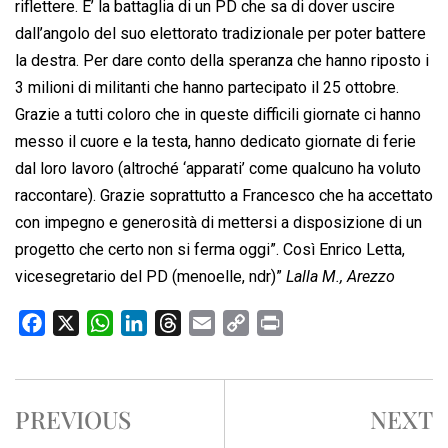
riflettere. E’ la battaglia di un PD che sa di dover uscire
dall’angolo del suo elettorato tradizionale per poter battere
la destra. Per dare conto della speranza che hanno riposto i
3 milioni di militanti che hanno partecipato il 25 ottobre.
Grazie a tutti coloro che in queste difficili giornate ci hanno
messo il cuore e la testa, hanno dedicato giornate di ferie
dal loro lavoro (altroché ‘apparati’ come qualcuno ha voluto
raccontare). Grazie soprattutto a Francesco che ha accettato
con impegno e generosità di mettersi a disposizione di un
progetto che certo non si ferma oggi”. Così Enrico Letta,
vicesegretario del PD (menoelle, ndr)”
Lalla M., Arezzo
F
X
W
L
T
E
C
P
a
h
i
h
m
o
r
c
a
n
r
a
p
i
e
t
k
e
i
y
n
PREVIOUS
NEXT
b
s
e
a
l
L
t