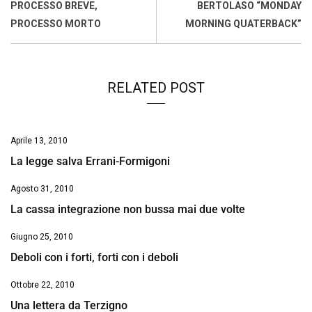
o
A
d
d
i
PROCESSO BREVE,
BERTOLASO “MONDAY
o
p
I
s
n
PROCESSO MORTO
MORNING QUATERBACK”
k
p
n
k
RELATED POST
Aprile 13, 2010
La legge salva Errani-Formigoni
Agosto 31, 2010
La cassa integrazione non bussa mai due volte
Giugno 25, 2010
Deboli con i forti, forti con i deboli
Ottobre 22, 2010
Una lettera da Terzigno