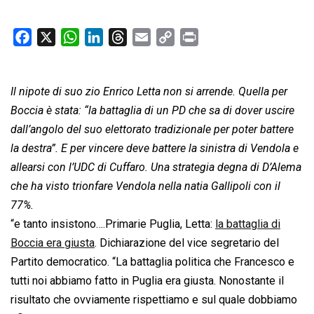
F
X
W
L
T
E
C
P
a
h
i
h
m
o
r
c
a
n
r
a
p
i
Il nipote di suo zio Enrico Letta non si arrende. Quella per
e
t
k
e
i
y
n
b
s
e
a
l
L
t
Boccia è stata: “la battaglia di un PD che sa di dover uscire
o
A
d
d
i
dall’angolo del suo elettorato tradizionale per poter battere
o
p
I
s
n
la destra”. E per vincere deve battere la sinistra di Vendola e
k
p
n
k
allearsi con l’UDC di Cuffaro. Una strategia degna di D’Alema
che ha visto trionfare Vendola nella natia Gallipoli con il
77%.
“e tanto insistono….Primarie Puglia, Letta:
la battaglia di
Boccia era giusta
. Dichiarazione del vice segretario del
Partito democratico. “La battaglia politica che Francesco e
tutti noi abbiamo fatto in Puglia era giusta. Nonostante il
risultato che ovviamente rispettiamo e sul quale dobbiamo