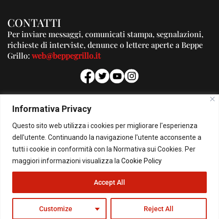
CONTATTI
Per inviare messaggi, comunicati stampa, segnalazioni,
richieste di interviste, denunce o lettere aperte a Beppe
Grillo:
web@beppegrillo.it
PUBBLICITA'
Informativa Privacy
Per la tua pubblicità su questo Blog:
Questo sito web utilizza i cookies per migliorare l'esperienza
pubblicita@beppegrillo.it
dell'utente. Continuando la navigazione l'utente acconsente a
tutti i cookie in conformità con la Normativa sui Cookies. Per
HOMEPAGE
COOKIE POLICY
PRIVACY POLICY
CONTATTI
maggiori informazioni visualizza la
Cookie Policy
Accept All
© Copyright 2026 - Il Blog di Beppe Grillo. All Rights Reserved - Powered by
happygrafic.com
Customize
Reject All