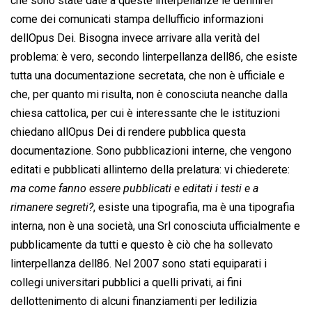
che sono state date a queste interpellanze le definirei
come dei comunicati stampa dellufficio informazioni
dellOpus Dei. Bisogna invece arrivare alla verità del
problema: è vero, secondo linterpellanza dell86, che esiste
tutta una documentazione secretata, che non è ufficiale e
che, per quanto mi risulta, non è conosciuta neanche dalla
chiesa cattolica, per cui è interessante che le istituzioni
chiedano allOpus Dei di rendere pubblica questa
documentazione. Sono pubblicazioni interne, che vengono
editati e pubblicati allinterno della prelatura: vi chiederete:
ma come fanno essere pubblicati e editati i testi e a
rimanere segreti?
, esiste una tipografia, ma è una tipografia
interna, non è una società, una Srl conosciuta ufficialmente e
pubblicamente da tutti e questo è ciò che ha sollevato
linterpellanza dell86. Nel 2007 sono stati equiparati i
collegi universitari pubblici a quelli privati, ai fini
dellottenimento di alcuni finanziamenti per ledilizia