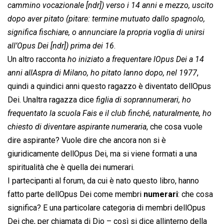
cammino vocazionale [
ndr
]) verso i 14 anni e mezzo, uscito
dopo aver pitato (
pitare
: termine mutuato dallo spagnolo,
significa fischiare, o annunciare la propria voglia di unirsi
all’Opus Dei [
ndr
]) prima dei 16
.
Un altro racconta 
ho iniziato a frequentare lOpus Dei a 14
anni allAspra di Milano, ho pitato lanno dopo, nel 1977
,
quindi a quindici anni questo ragazzo è diventato dellOpus
Dei. Unaltra ragazza dice 
figlia di soprannumerari, ho
frequentato la scuola Fais e il club finché, naturalmente, ho
chiesto di diventare aspirante numeraria
, che cosa vuole
dire aspirante? Vuole dire che ancora non si è
giuridicamente dellOpus Dei, ma si viene formati a una
spiritualità che è quella dei numerari.
I partecipanti al forum, da cui è nato questo libro, hanno
fatto parte dellOpus Dei come membri
numerari
: che cosa
significa? E una particolare categoria di membri dellOpus
Dei che, per chiamata di Dio – così si dice allinterno della