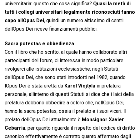
universitaria: questo che cosa significa?
Quasi la metà di
tutti i collegi universitari legalmente riconosciuti fanno
capo allOpus Dei
, quindi un numero altissimo di centri
dellOpus Dei riceve finanziamenti pubblici.
Sacra potestas e obbedienza
Con il libro che ho scritto, al quale hanno collaborato altri
partecipanti del forum, ci interessa in modo particolare
rivolgerci alle istituzioni ecclesiastiche: negli Statuti
dellOpus Dei, che sono stati introdotti nel 1982, quando
lOpus Dei è stata eretta da
Karol Wojtyla
in prelatura
personale, allinterno di questi Statuti si dice che i laici della
prelatura debbono obbedire a coloro che, nellOpus Dei,
hanno la sacra potestas, ossia il prelato e i suoi vicari. Il
prelato dellOpus Dei attualmente è
Monsignor Xavier
Cebarria
, per quanto riguarda il rispetto del codice di diritto
canonico effettivamente è corretto quanto affermato dagli