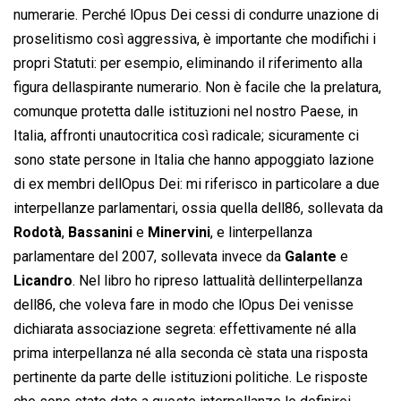
numerarie. Perché lOpus Dei cessi di condurre unazione di
proselitismo così aggressiva, è importante che modifichi i
propri Statuti: per esempio, eliminando il riferimento alla
figura dellaspirante numerario. Non è facile che la prelatura,
comunque protetta dalle istituzioni nel nostro Paese, in
Italia, affronti unautocritica così radicale; sicuramente ci
sono state persone in Italia che hanno appoggiato lazione
di ex membri dellOpus Dei: mi riferisco in particolare a due
interpellanze parlamentari, ossia quella dell86, sollevata da
Rodotà
,
Bassanini
e
Minervini
, e linterpellanza
parlamentare del 2007, sollevata invece da
Galante
e
Licandro
. Nel libro ho ripreso lattualità dellinterpellanza
dell86, che voleva fare in modo che lOpus Dei venisse
dichiarata associazione segreta: effettivamente né alla
prima interpellanza né alla seconda cè stata una risposta
pertinente da parte delle istituzioni politiche. Le risposte