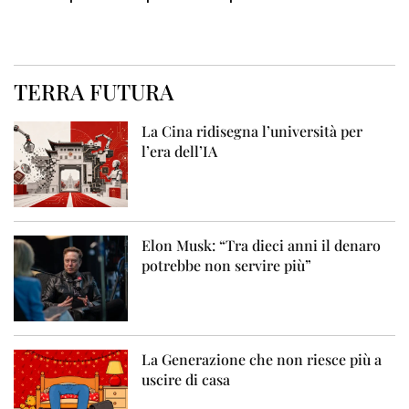
TERRA FUTURA
La Cina ridisegna l’università per
l’era dell’IA
Elon Musk: “Tra dieci anni il denaro
potrebbe non servire più”
La Generazione che non riesce più a
uscire di casa