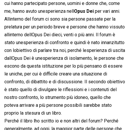
cui hanno partecipato persone, uomini e donne che, come
me, hanno avuto unesperienza nell
Opus Dei
per vari anni.
Allinterno del forum ci sono sia persone passate per la
prelatura per un periodo breve e persone che hanno vissuto
allinterno dellOpus Dei dieci, venti o più anni. Il forum è
stato unesperienza di confronto e quindi è nato innanzitutto
con lobiettivo di parlare tra noi, perché lesperienza di uscita
dallOpus Dei è unesperienza di isolamento, le persone che
escono da questa istituzione per lo più pensano di essere
le uniche, per cui è difficile creare una situazione di
confronto, di dibattito e di discussione. Il secondo obiettivo
è stato quello di divulgare le riflessioni e i contenuti del
nostro confronto, lo strumento più idoneo, quello che
poteva arrivare a più persone possibili sarebbe stato
proprio la stesura di un libro.
Perché il libro lho scritto io e non altri del forum? Perché
generalmente, ad oggi, la maggior parte delle persone che