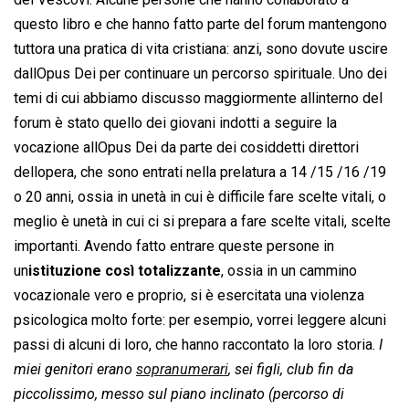
questo libro e che hanno fatto parte del forum mantengono
tuttora una pratica di vita cristiana: anzi, sono dovute uscire
dallOpus Dei per continuare un percorso spirituale. Uno dei
temi di cui abbiamo discusso maggiormente allinterno del
forum è stato quello dei giovani indotti a seguire la
vocazione allOpus Dei da parte dei cosiddetti direttori
dellopera, che sono entrati nella prelatura a 14 /15 /16 /19
o 20 anni, ossia in unetà in cui è difficile fare scelte vitali, o
meglio è unetà in cui ci si prepara a fare scelte vitali, scelte
importanti. Avendo fatto entrare queste persone in
un
istituzione così totalizzante
, ossia in un cammino
vocazionale vero e proprio, si è esercitata una violenza
psicologica molto forte: per esempio, vorrei leggere alcuni
passi di alcuni di loro, che hanno raccontato la loro storia. 
I
miei genitori erano
sopranumerari
, sei figli,
club
fin da
piccolissimo, messo sul
piano inclinato
(percorso di