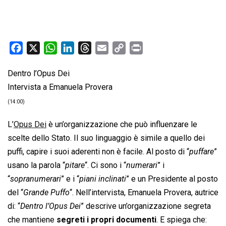
F
X
W
L
T
E
C
P
a
h
i
h
m
o
r
Dentro l’Opus Dei
c
a
n
r
a
p
i
Intervista a Emanuela Provera
e
t
k
e
i
y
n
b
s
e
a
l
L
t
(14:00)
o
A
d
d
i
L’
Opus Dei
è un’organizzazione che può influenzare le
o
p
I
s
n
scelte dello Stato. Il suo linguaggio è simile a quello dei
k
p
n
k
puffi, capire i suoi aderenti non è facile. Al posto di “
puffare
”
usano la parola “
pitare
“. Ci sono i “
numerari
” i
“
sopranumerari
” e i “
piani inclinati
” e un Presidente al posto
del “
Grande Puffo
“. Nell’intervista, Emanuela Provera, autrice
di: “
Dentro l’Opus Dei
” descrive un’organizzazione segreta
che mantiene
segreti i propri documenti
. E spiega che: