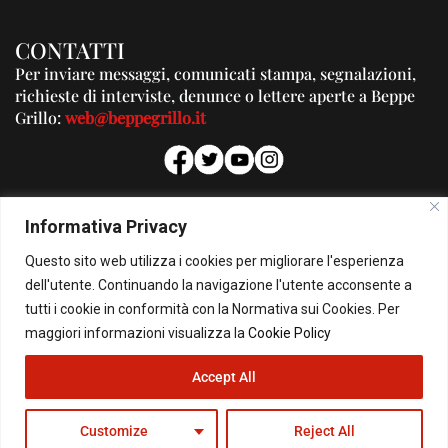
CONTATTI
Per inviare messaggi, comunicati stampa, segnalazioni,
richieste di interviste, denunce o lettere aperte a Beppe
Grillo:
web@beppegrillo.it
PUBBLICITA'
Informativa Privacy
Per la tua pubblicità su questo Blog:
Questo sito web utilizza i cookies per migliorare l'esperienza
pubblicita@beppegrillo.it
dell'utente. Continuando la navigazione l'utente acconsente a
tutti i cookie in conformità con la Normativa sui Cookies. Per
HOMEPAGE
COOKIE POLICY
PRIVACY POLICY
CONTATTI
maggiori informazioni visualizza la
Cookie Policy
Accept All
© Copyright 2026 - Il Blog di Beppe Grillo. All Rights Reserved - Powered by
happygrafic.com
Customize
Reject All