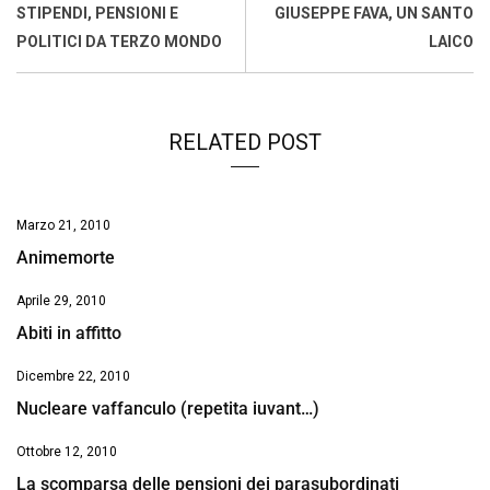
o
A
d
d
i
STIPENDI, PENSIONI E
GIUSEPPE FAVA, UN SANTO
o
p
I
s
n
POLITICI DA TERZO MONDO
LAICO
k
p
n
k
RELATED POST
Marzo 21, 2010
Animemorte
Aprile 29, 2010
Abiti in affitto
Dicembre 22, 2010
Nucleare vaffanculo (repetita iuvant…)
Ottobre 12, 2010
La scomparsa delle pensioni dei parasubordinati