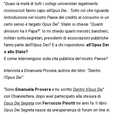
“
Quasi la metà di tutti i collegi universitari legalmente
riconosciuti fanno capo allOpus Dei… Tutto ciò che riguarda
lintroduzione nel nostro Paese del credito al consumo in un
certo senso è targato Opus Dei
“. Stalin si chiese: “
Quanti
divisioni ha il Papa?
“. Io mi chiedo quanti ministri, banchieri,
militari sottosegretari, presidenti di associazioni pubbliche
fanno parte dell’Opus Dei? E a chi rispondono:
all’Opus Dei
o allo Stato?
E come intervengono sulla vita pubblica del nostro Paese?
Intervista a Emanuela Provera, autrice del libro: “Dentro
l’Opus Dei”.
“Sono
Emanuela Provera
e ho scritto 
Dentro lOpus Dei
”
con Chiarelettere, dopo aver partecipato alla stesura di
Opus Dei Segreta
 con
Ferruccio Pinotti
tre anni fa. Il libro
Opus Dei Segreta
 nasce da unesperienza di forum on-line in