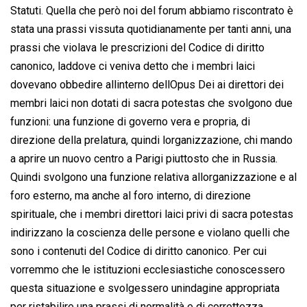
Statuti. Quella che però noi del forum abbiamo riscontrato è
stata una prassi vissuta quotidianamente per tanti anni, una
prassi che violava le prescrizioni del Codice di diritto
canonico, laddove ci veniva detto che i membri laici
dovevano obbedire allinterno dellOpus Dei ai direttori dei
membri laici non dotati di sacra potestas che svolgono due
funzioni: una funzione di governo vera e propria, di
direzione della prelatura, quindi lorganizzazione, chi mando
a aprire un nuovo centro a Parigi piuttosto che in Russia.
Quindi svolgono una funzione relativa allorganizzazione e al
foro esterno, ma anche al foro interno, di direzione
spirituale, che i membri direttori laici privi di sacra potestas
indirizzano la coscienza delle persone e violano quelli che
sono i contenuti del Codice di diritto canonico. Per cui
vorremmo che le istituzioni ecclesiastiche conoscessero
questa situazione e svolgessero unindagine appropriata
per ristabilire una prassi di normalità e di correttezza