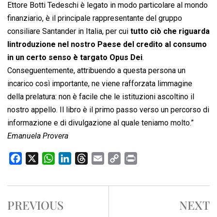
Ettore Botti Tedeschi è legato in modo particolare al mondo
finanziario, è il principale rappresentante del gruppo
consiliare Santander in Italia, per cui
tutto ciò che riguarda
lintroduzione nel nostro Paese del credito al consumo
in un certo senso è targato Opus Dei
.
Conseguentemente, attribuendo a questa persona un
incarico così importante, ne viene rafforzata limmagine
della prelatura: non è facile che le istituzioni ascoltino il
nostro appello. Il libro è il primo passo verso un percorso di
informazione e di divulgazione al quale teniamo molto.”
Emanuela Provera
F
X
W
L
T
E
C
P
a
h
i
h
m
o
r
c
a
n
r
a
p
i
e
t
k
e
i
y
n
PREVIOUS
NEXT
b
s
e
a
l
L
t