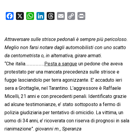
F
X
W
L
T
E
C
P
a
h
i
h
m
o
r
c
a
n
r
a
p
i
Attraversare sulle strisce pedonali è sempre più pericoloso.
e
t
k
e
i
y
n
b
s
e
a
l
L
t
Meglio non farsi notare dagli automobilisti con uno scatto
o
A
d
d
i
da centometrista o, in alternativa, girare armati.
o
p
I
s
n
“Che italia……………….
Pesta a sangue
un pedone che aveva
k
p
n
k
protestato per una mancata precedenza sulle strisce e
fugge lasciandolo per terra agonizzante. E’ accaduto ieri
sera a Grottaglie, nel Tarantino. L’aggressore è Raffaele
Micelli, 21 anni e con precedenti penali. Identificato grazie
ad alcune testimonianze, e’ stato sottoposto a fermo di
polizia giudiziaria per tentativo di omicidio. La vittima, un
uomo di 34 anni, e’ ricoverata con riserva di prognosi in sala
rianimazione”.
giovanni m., Speranza