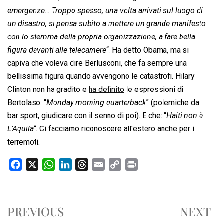
emergenze… Troppo spesso, una volta arrivati sul luogo di
un disastro, si pensa subito a mettere un grande manifesto
con lo stemma della propria organizzazione, a fare bella
figura davanti alle telecamere
“. Ha detto Obama, ma si
capiva che voleva dire Berlusconi, che fa sempre una
bellissima figura quando avvengono le catastrofi. Hilary
Clinton non ha gradito e
ha definito
le espressioni di
Bertolaso: “
Monday morning quarterback
” (polemiche da
bar sport, giudicare con il senno di poi). E che: “
Haiti non è
L’Aquila
“. Ci facciamo riconoscere all’estero anche per i
terremoti.
F
X
W
L
T
E
C
P
a
h
i
h
m
o
r
c
a
n
r
a
p
i
e
t
k
e
i
y
n
PREVIOUS
NEXT
b
s
e
a
l
L
t