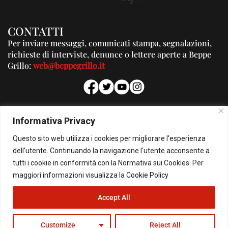
CONTATTI
Per inviare messaggi, comunicati stampa, segnalazioni,
richieste di interviste, denunce o lettere aperte a Beppe
Grillo:
web@beppegrillo.it
PUBBLICITA'
Informativa Privacy
Per la tua pubblicità su questo Blog:
Questo sito web utilizza i cookies per migliorare l'esperienza
pubblicita@beppegrillo.it
dell'utente. Continuando la navigazione l'utente acconsente a
tutti i cookie in conformità con la Normativa sui Cookies. Per
HOMEPAGE
COOKIE POLICY
PRIVACY POLICY
CONTATTI
maggiori informazioni visualizza la
Cookie Policy
Accept All
© Copyright 2026 - Il Blog di Beppe Grillo. All Rights Reserved - Powered by
happygrafic.com
Customize
Reject All