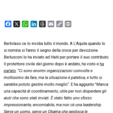
F
X
W
L
T
E
C
P
a
h
i
h
m
o
r
c
a
n
r
a
p
i
Bertolaso ce lo invidia tutto il mondo. A L’Aquila quando lo
e
t
k
e
i
y
n
b
s
e
a
l
L
t
si nomina si fanno il segno della croce per devozione.
o
A
d
d
i
Berlusconi lo ha inviato ad Haiti per portare il suo contributo.
o
p
I
s
n
Il protettore civile del giorno dopo è andato, ha visto e
ha
k
p
n
k
parlato
: “
Ci sono enormi organizzazioni coinvolte e
moltissimo da fare, ma la situazione è patetica, e tutto si
sarebbe potuto gestire molto meglio
“. E ha aggiunto:”
Manca
una capacità di coordinamento, utile per non disperdere gli
aiuti che sono stati inviati. È stato fatto uno sforzo
impressionante, encomiabile, ma non cè una leadership.
Serve un uomo, serve un Obama che gestisca le