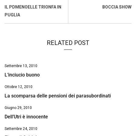
o
A
d
d
i
IL PDMENOELLE TRIONFA IN
BOCCIA SHOW
o
p
I
s
n
PUGLIA
k
p
n
k
RELATED POST
Settembre 13, 2010
L’inciucio buono
Ottobre 12, 2010
La scomparsa delle pensioni dei parasubordinati
Giugno 29, 2010
Dell’Utri è innocente
Settembre 24, 2010