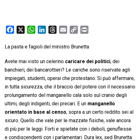
F
X
W
L
T
E
C
P
a
h
i
h
m
o
r
c
a
n
r
a
p
i
La pasta e fagioli del ministro Brunetta
e
t
k
e
i
y
n
Avete mai visto un celerino
caricare dei politici
, dei
b
s
e
a
l
L
t
banchieri, dei bancarottieri? Le cariche sono riservate agli
o
A
d
d
i
impiegati, studenti, operai che protestano. Si può affermare,
o
p
I
s
n
k
p
n
k
in tutta sicurezza, che il braccio del potere con il necessario
prolungamento del manganello cala solo sul cranio degli
ultimi, degli indigenti, dei precari. E un
manganello
orientato in base al censo
, sopra a un certo reddito sei al
sicuro. Quello che vale per le mazzate fisiche, vale ancora
di più per le leggi. Forti e spietate con i deboli, genuflesse
e condiscendenti con i parlamentari. Dura lex, sed Brunetta