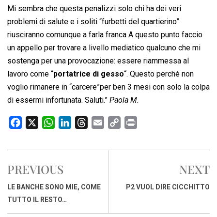
Mi sembra che questa penalizzi solo chi ha dei veri
problemi di salute e i soliti “furbetti del quartierino”
riusciranno comunque a farla franca A questo punto faccio
un appello per trovare a livello mediatico qualcuno che mi
sostenga per una provocazione: essere riammessa al
lavoro come “
portatrice di gesso
“. Questo perché non
voglio rimanere in “carcere”per ben 3 mesi con solo la colpa
di essermi infortunata. Saluti.”
Paola M.
F
X
W
L
T
E
C
P
a
h
i
h
m
o
r
c
a
n
r
a
p
i
e
t
k
e
i
y
n
PREVIOUS
NEXT
b
s
e
a
l
L
t
o
A
d
d
i
LE BANCHE SONO MIE, COME
P2 VUOL DIRE CICCHITTO
o
p
I
s
n
TUTTO IL RESTO…
k
p
n
k