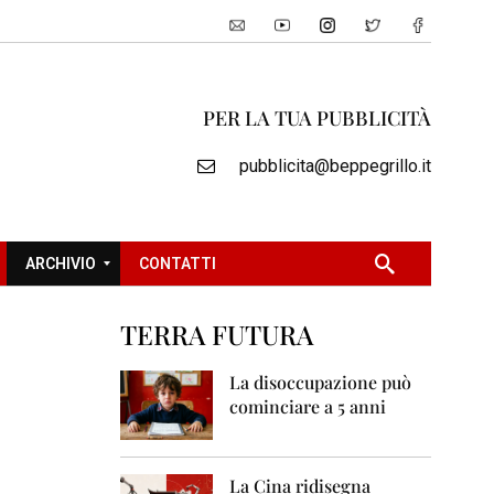
PER LA TUA PUBBLICITÀ
pubblicita@beppegrillo.it
ARCHIVIO
CONTATTI
TERRA FUTURA
2
0
La disoccupazione può
0
cominciare a 5 anni
5
2
0
La Cina ridisegna