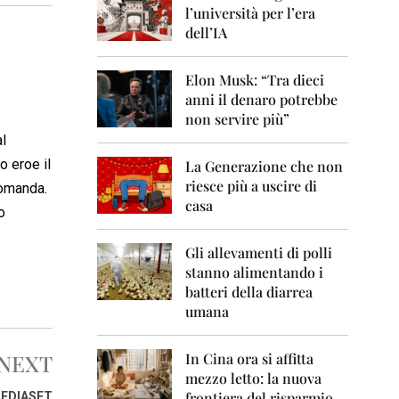
0
l’università per l’era
6
dell’IA
2
0
Elon Musk: “Tra dieci
0
anni il denaro potrebbe
7
non servire più”
2
l
0
o eroe il
La Generazione che non
0
8
riesce più a uscire di
domanda.
casa
o
2
0
0
Gli allevamenti di polli
9
stanno alimentando i
batteri della diarrea
2
umana
0
1
0
NEXT
In Cina ora si affitta
mezzo letto: la nuova
2
frontiera del risparmio
 MEDIASET