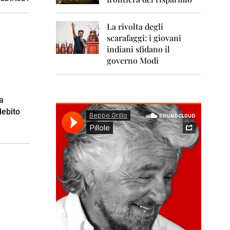
0
1
1
La rivolta degli
scarafaggi: i giovani
2
0
indiani sfidano il
1
governo Modi
2
2
0
ta
1
debito
3
2
0
1
4
2
0
1
5
2