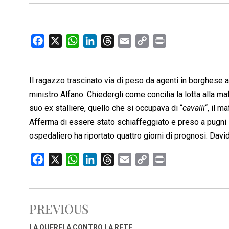
F
X
W
L
T
E
C
P
a
h
i
h
m
o
r
c
a
n
r
a
p
i
Il
ragazzo trascinato via di peso
e
t
k
e
i
da agenti in borghese 
y
n
b
s
e
a
l
L
t
ministro Alfano. Chiedergli come concilia la lotta alla m
o
A
d
d
i
suo ex stalliere, quello che si occupava di “
cavalli
“, il 
o
p
I
s
n
Afferma di essere stato schiaffeggiato e preso a pugni 
k
p
n
k
ospedaliero ha riportato quattro giorni di prognosi. David
F
X
W
L
T
E
C
P
a
h
i
h
m
o
r
c
a
n
r
a
p
i
e
t
k
e
i
y
n
PREVIOUS
b
s
e
a
l
L
t
o
A
d
d
i
LA QUERELA CONTRO LA RETE