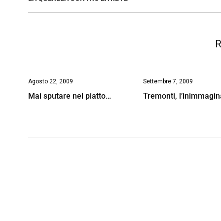
o
p
I
s
n
k
p
n
k
R
Agosto 22, 2009
Settembre 7, 2009
Mai sputare nel piatto…
Tremonti, l’inimmagin