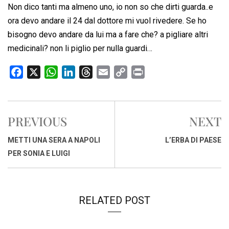
Non dico tanti ma almeno uno, io non so che dirti guarda..e
ora devo andare il 24 dal dottore mi vuol rivedere. Se ho
bisogno devo andare da lui ma a fare che? a pigliare altri
medicinali? non li piglio per nulla guardi…
F
X
W
L
T
E
C
P
a
h
i
h
m
o
r
c
a
n
r
a
p
i
e
t
k
e
i
y
n
PREVIOUS
NEXT
b
s
e
a
l
L
t
o
A
d
d
i
METTI UNA SERA A NAPOLI
L’ERBA DI PAESE
o
p
I
s
n
PER SONIA E LUIGI
k
p
n
k
RELATED POST