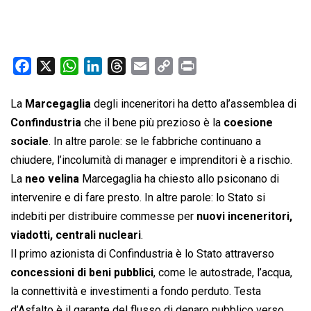
F
X
W
L
T
E
C
P
a
h
i
h
m
o
r
c
a
n
r
a
p
i
La
Marcegaglia
degli inceneritori ha detto al’assemblea di
e
t
k
e
i
y
n
Confindustria
che il bene più prezioso è la
coesione
b
s
e
a
l
L
t
sociale
. In altre parole: se le fabbriche continuano a
o
A
d
d
i
chiudere, l’incolumità di manager e imprenditori è a rischio.
o
p
I
s
n
La
neo velina
Marcegaglia ha chiesto allo psiconano di
k
p
n
k
intervenire e di fare presto. In altre parole: lo Stato si
indebiti per distribuire commesse per
nuovi inceneritori,
viadotti, centrali nucleari
.
Il primo azionista di Confindustria è lo Stato attraverso
concessioni di beni pubblici
, come le autostrade, l’acqua,
la connettività e investimenti a fondo perduto. Testa
d’Asfalto è il garante del flusso di denaro pubblico verso