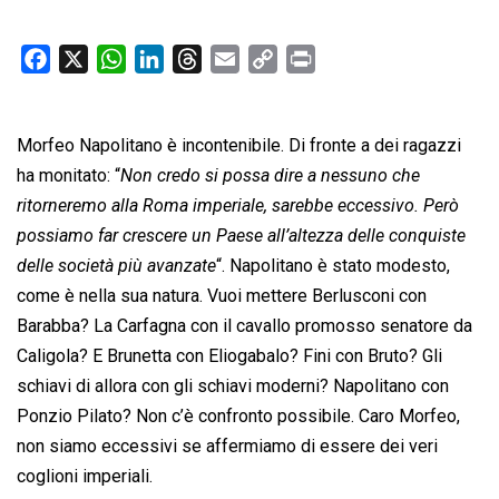
F
X
W
L
T
E
C
P
a
h
i
h
m
o
r
c
a
n
r
a
p
i
Morfeo Napolitano è incontenibile. Di fronte a dei ragazzi
e
t
k
e
i
y
n
b
s
e
a
l
L
t
ha monitato: “
Non credo si possa dire a nessuno che
o
A
d
d
i
ritorneremo alla Roma imperiale, sarebbe eccessivo. Però
o
p
I
s
n
possiamo far crescere un Paese all’altezza delle conquiste
k
p
n
k
delle società più avanzate
“. Napolitano è stato modesto,
come è nella sua natura. Vuoi mettere Berlusconi con
Barabba? La Carfagna con il cavallo promosso senatore da
Caligola? E Brunetta con Eliogabalo? Fini con Bruto? Gli
schiavi di allora con gli schiavi moderni? Napolitano con
Ponzio Pilato? Non c’è confronto possibile. Caro Morfeo,
non siamo eccessivi se affermiamo di essere dei veri
coglioni imperiali.