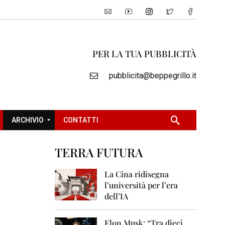
PER LA TUA PUBBLICITÀ
pubblicita@beppegrillo.it
ARCHIVIO
CONTATTI
TERRA FUTURA
2
0
La Cina ridisegna
0
l’università per l’era
5
dell’IA
2
0
Elon Musk: “Tra dieci