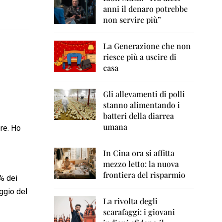
0
anni il denaro potrebbe
6
non servire più”
2
0
La Generazione che non
0
7
riesce più a uscire di
casa
2
0
0
Gli allevamenti di polli
8
stanno alimentando i
batteri della diarrea
2
umana
re. Ho
0
0
9
In Cina ora si affitta
mezzo letto: la nuova
2
frontiera del risparmio
0
5% dei
1
ggio del
0
La rivolta degli
scarafaggi: i giovani
2