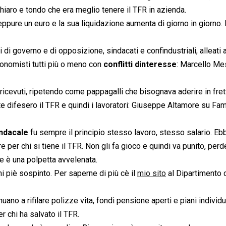
 chiaro e tondo che era meglio tenere il TFR in azienda.
ppure un euro e la sua liquidazione aumenta di giorno in giorno. 
di governo e di opposizione, sindacati e confindustriali, alleati 
conomisti tutti più o meno con
conflitti dinteresse
: Marcello Me
ricevuti, ripetendo come pappagalli che bisognava aderire in frett
 difesero il TFR e quindi i lavoratori: Giuseppe Altamore su Fam
ndacale
fu sempre il principio stesso lavoro, stesso salario. Eb
per chi si tiene il TFR. Non gli fa gioco e quindi va punito, perd
e è una polpetta avvelenata.
i piè sospinto. Per saperne di più cè il
mio sito
al Dipartimento 
uano a rifilare polizze vita, fondi pensione aperti e piani individu
r chi ha salvato il TFR.