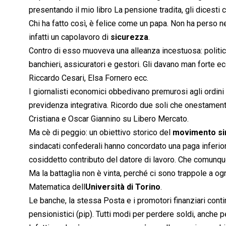
presentando il mio libro La pensione tradita, gli dicesti
Chi ha fatto così, è felice come un papa. Non ha perso ne
infatti un capolavoro di
sicurezza
.
Contro di esso muoveva una alleanza incestuosa: politici 
banchieri, assicuratori e gestori. Gli davano man forte e
Riccardo Cesari, Elsa Fornero ecc.
I giornalisti economici obbedivano premurosi agli ordini 
previdenza integrativa. Ricordo due soli che onestamente
Cristiana e Oscar Giannino su Libero Mercato.
Ma cè di peggio: un obiettivo storico del
movimento si
sindacati confederali hanno concordato una paga inferiore 
cosiddetto contributo del datore di lavoro. Che comunqu
Ma la battaglia non è vinta, perché ci sono trappole a ogn
Matematica dell
Università di Torino
.
Le banche, la stessa Posta e i promotori finanziari contin
pensionistici (pip). Tutti modi per perdere soldi, anche pe