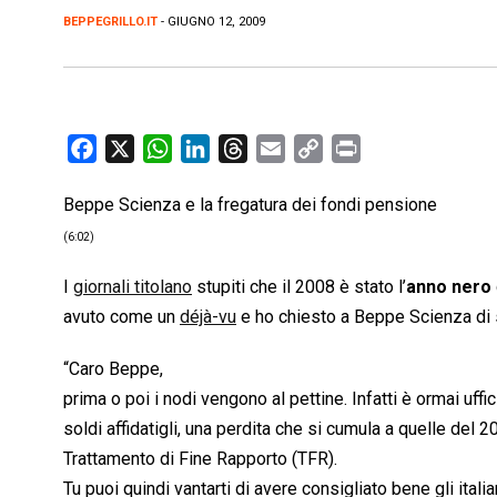
BEPPEGRILLO.IT
- GIUGNO 12, 2009
F
X
W
L
T
E
C
P
a
h
i
h
m
o
r
Beppe Scienza e la fregatura dei fondi pensione
c
a
n
r
a
p
i
e
t
k
e
i
y
n
(6:02)
b
s
e
a
l
L
t
I
giornali titolano
stupiti che il 2008 è stato l’
anno nero
o
A
d
d
i
avuto come un
déjà-vu
e ho chiesto a Beppe Scienza di 
o
p
I
s
n
k
p
n
k
“Caro Beppe,
prima o poi i nodi vengono al pettine. Infatti è ormai uff
soldi affidatigli, una perdita che si cumula a quelle del 
Trattamento di Fine Rapporto (TFR).
Tu puoi quindi vantarti di avere consigliato bene gli itali