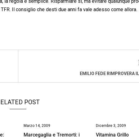
a, la regola è semplice. Risparmiare sì, ma evitare qualunque pr
TFR. Il consiglio che desti due anni fa vale adesso come allora.
EMILIO FEDE RIMPROVERA I
ELATED POST
Marzo 14, 2009
Dicembre 3, 2009
e:
Marcegaglia e Tremorti: i
Vitamina Grillo