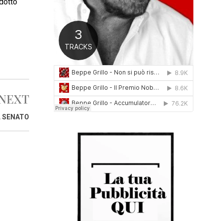
odotto
0
1
6
NEXT
L SENATO