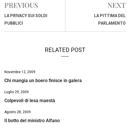
PREVIOUS
NEXT
b
s
e
a
l
L
t
o
A
d
d
i
LA PRIVACY SUI SOLDI
LA PITTIMA DEL
o
p
I
s
n
PUBBLICI
PARLAMENTO
k
p
n
k
RELATED POST
Novembre 12, 2009
Chi mangia un boero finisce in galera
Luglio 29, 2009
Colpevoli di lesa maestà
Agosto 28, 2009
Il botto del ministro Alfano