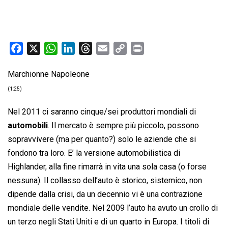
F
X
W
L
T
E
C
P
a
h
i
h
m
o
r
Marchionne Napoleone
c
a
n
r
a
p
i
e
t
k
e
i
y
n
(1:25)
b
s
e
a
l
L
t
Nel 2011 ci saranno cinque/sei produttori mondiali di
o
A
d
d
i
automobili
. Il mercato è sempre più piccolo, possono
o
p
I
s
n
sopravvivere (ma per quanto?) solo le aziende che si
k
p
n
k
fondono tra loro. E’ la versione automobilistica di
Highlander, alla fine rimarrà in vita una sola casa (o forse
nessuna). Il collasso dell’auto è storico, sistemico, non
dipende dalla crisi, da un decennio vi è una contrazione
mondiale delle vendite. Nel 2009 l’auto ha avuto un crollo di
un terzo negli Stati Uniti e di un quarto in Europa. I titoli di