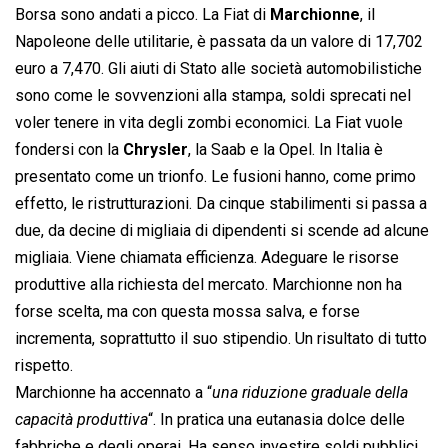
Borsa sono andati a picco. La Fiat di
Marchionne
, il
Napoleone delle utilitarie, è passata da un valore di 17,702
euro a 7,470. Gli aiuti di Stato alle società automobilistiche
sono come le sovvenzioni alla stampa, soldi sprecati nel
voler tenere in vita degli zombi economici. La Fiat vuole
fondersi con la
Chrysler
, la Saab e la Opel. In Italia è
presentato come un trionfo. Le fusioni hanno, come primo
effetto, le ristrutturazioni. Da cinque stabilimenti si passa a
due, da decine di migliaia di dipendenti si scende ad alcune
migliaia. Viene chiamata efficienza. Adeguare le risorse
produttive alla richiesta del mercato. Marchionne non ha
forse scelta, ma con questa mossa salva, e forse
incrementa, soprattutto il suo stipendio. Un risultato di tutto
rispetto.
Marchionne ha accennato a “
una riduzione graduale della
capacità produttiva
“. In pratica una eutanasia dolce delle
fabbriche e degli operai. Ha senso investire soldi pubblici