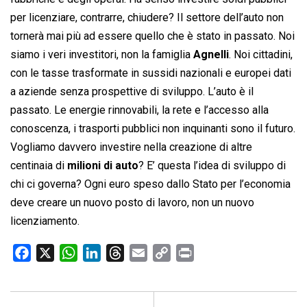
per licenziare, contrarre, chiudere? Il settore dell’auto non
tornerà mai più ad essere quello che è stato in passato. Noi
siamo i veri investitori, non la famiglia
Agnelli
. Noi cittadini,
con le tasse trasformate in sussidi nazionali e europei dati
a aziende senza prospettive di sviluppo. L’auto è il
passato. Le energie rinnovabili, la rete e l’accesso alla
conoscenza, i trasporti pubblici non inquinanti sono il futuro.
Vogliamo davvero investire nella creazione di altre
centinaia di
milioni di auto
? E’ questa l’idea di sviluppo di
chi ci governa? Ogni euro speso dallo Stato per l’economia
deve creare un nuovo posto di lavoro, non un nuovo
licenziamento.
F
X
W
L
T
E
C
P
a
h
i
h
m
o
r
c
a
n
r
a
p
i
e
t
k
e
i
y
n