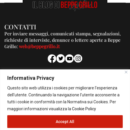
CONTATTI
Per inviare messaggi, comunicati stampa, segnalazioni,
richieste di interviste, denunce o lettere aperte a Beppe
Grillo:
web@beppegrillo.it
PUBBLICITA'
Informativa Privacy
Per la tua pubblicità su questo Blog:
Questo sito web utilizza i cookies per migliorare l'esperienza
pubblicita@beppegrillo.it
dell'utente. Continuando la navigazione l'utente acconsente a
tutti i cookie in conformità con la Normativa sui Cookies. Per
HOMEPAGE
COOKIE POLICY
PRIVACY POLICY
CONTATTI
maggiori informazioni visualizza la
Cookie Policy
Accept All
© Copyright 2026 - Il Blog di Beppe Grillo. All Rights Reserved - Powered by
happygrafic.com