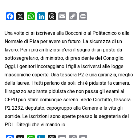
F
X
W
L
T
E
C
P
a
h
i
h
m
o
r
c
a
n
r
a
p
i
Una volta ci si iscriveva alla Bocconi o al Politecnico o alla
e
t
k
e
i
y
n
Normale di Pisa per avere un futuro. La sicurezza di un
b
s
e
a
l
L
t
lavoro. Per i più ambiziosi c’era il sogno di un posto da
o
A
d
d
i
sottosegretario, di ministro, di presidente del Consiglio.
o
p
I
s
n
Oggi, i genitori incoraggiano i figli a iscriversi alle logge
k
p
n
k
massoniche coperte. Una tessera P2 è una garanzia, meglio
della laurea. I fatti parlano da soli: chi è piduista fa carriera.
Il ragazzo aspirante piduista che non passa gli esami al
CEPU può stare comunque sereno. Vede
Cicchitto
, tessera
P2 2232, deputato, capogruppo alla Camera e la vita gli
sorride. Le iscrizioni sono aperte presso la segreteria del
PDL. Ditegli che vi mando io.