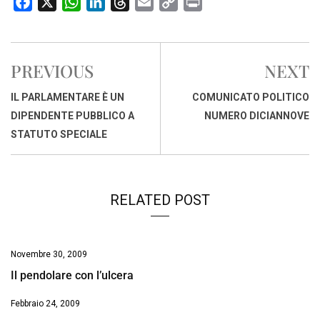
F
X
W
L
T
E
C
P
a
h
i
h
m
o
r
c
a
n
r
a
p
i
e
t
k
e
i
y
n
PREVIOUS
NEXT
b
s
e
a
l
L
t
o
A
d
d
i
IL PARLAMENTARE È UN
COMUNICATO POLITICO
o
p
I
s
n
DIPENDENTE PUBBLICO A
NUMERO DICIANNOVE
k
p
n
k
STATUTO SPECIALE
RELATED POST
Novembre 30, 2009
Il pendolare con l’ulcera
Febbraio 24, 2009