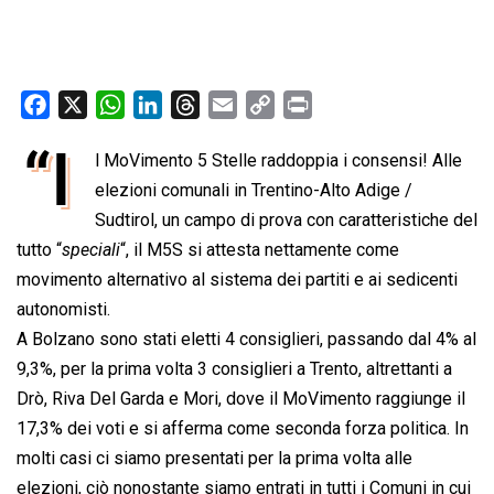
F
X
W
L
T
E
C
P
a
h
i
h
m
o
r
“I
l MoVimento 5 Stelle raddoppia i consensi! Alle
c
a
n
r
a
p
i
e
elezioni comunali in Trentino-Alto Adige /
t
k
e
i
y
n
b
s
e
a
l
L
t
Sudtirol, un campo di prova con caratteristiche del
o
A
d
d
i
tutto “
speciali
“, il M5S si attesta nettamente come
o
p
I
s
n
movimento alternativo al sistema dei partiti e ai sedicenti
k
p
n
k
autonomisti.
A Bolzano sono stati eletti 4 consiglieri, passando dal 4% al
9,3%, per la prima volta 3 consiglieri a Trento, altrettanti a
Drò, Riva Del Garda e Mori, dove il MoVimento raggiunge il
17,3% dei voti e si afferma come seconda forza politica. In
molti casi ci siamo presentati per la prima volta alle
elezioni, ciò nonostante siamo entrati in tutti i Comuni in cui