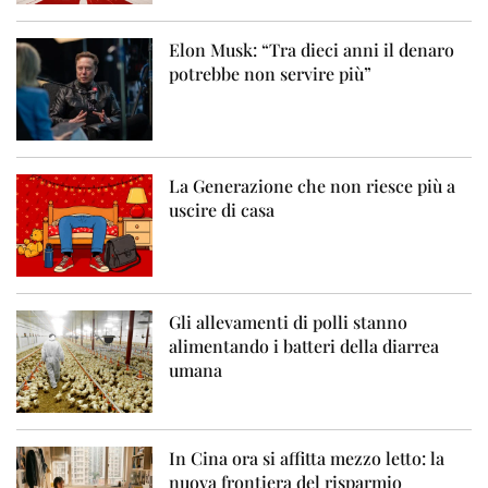
Elon Musk: “Tra dieci anni il denaro
potrebbe non servire più”
La Generazione che non riesce più a
uscire di casa
Gli allevamenti di polli stanno
alimentando i batteri della diarrea
umana
In Cina ora si affitta mezzo letto: la
nuova frontiera del risparmio