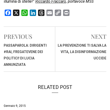
illumina di stelle!”
Riccardo Fraccaro
, portavoce M5S
F
X
W
L
T
E
C
P
a
h
i
h
m
o
r
c
a
n
r
a
p
i
e
t
k
e
i
y
n
PREVIOUS
NEXT
b
s
e
a
l
L
t
o
A
d
d
i
PASSAPAROLA: DIRIGENTI
LA PREVENZIONE TI SALVA LA
o
p
I
s
n
#RAI, FREGATEVENE DEI
VITA, LA DISINFORMAZIONE
k
p
n
k
POLITICI! DI LUCIA
UCCIDE
ANNUNZIATA
RELATED POST
Gennaio 9, 2015