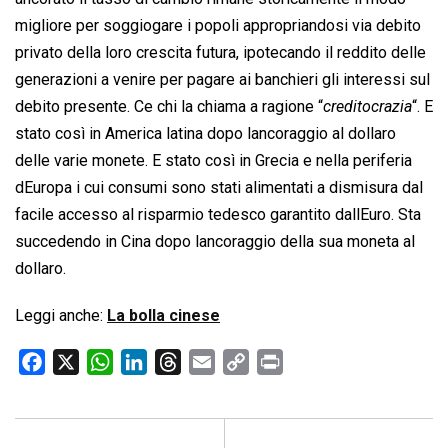
migliore per soggiogare i popoli appropriandosi via debito
privato della loro crescita futura, ipotecando il reddito delle
generazioni a venire per pagare ai banchieri gli interessi sul
debito presente. Ce chi la chiama a ragione “
creditocrazia
“. E
stato così in America latina dopo lancoraggio al dollaro
delle varie monete. E stato così in Grecia e nella periferia
dEuropa i cui consumi sono stati alimentati a dismisura dal
facile accesso al risparmio tedesco garantito dallEuro. Sta
succedendo in Cina dopo lancoraggio della sua moneta al
dollaro.
Leggi anche:
La bolla cinese
F
X
W
L
T
E
C
P
a
h
i
h
m
o
r
c
a
n
r
a
p
i
e
t
k
e
i
y
n