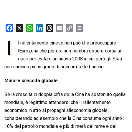
F
X
W
L
T
E
C
P
a
h
i
h
m
o
r
I
l rallentamento cinese non può che preoccupare
c
a
n
r
a
p
i
e
lEurozona che per ora non sembra essere corsa ai
t
k
e
i
y
n
b
s
e
a
l
L
t
ripari per evitare un nuovo 2008 in cui però gli Stati
o
A
d
d
i
non saranno più in grado di soccorrere le banche.
o
p
I
s
n
Minore crescita globale
k
p
n
k
Se la crescita in doppia cifra della Cina ha sostenuto quella
mondiale, è legittimo attendersi che il rallentamento
economico in atto si propaghi alleconomia globale
considerando ad esempio che la Cina consuma ogni anno il
10% del petrolio mondiale e più di metà del rame e del