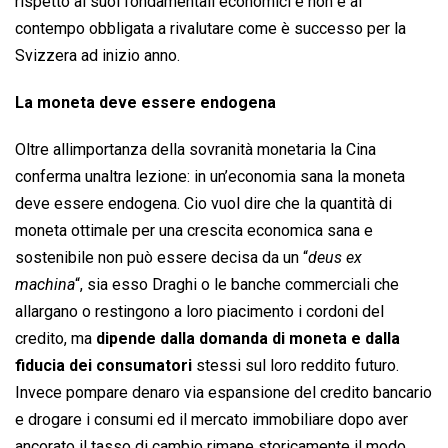
rispetto ai suoi fondamentali economici e non è al
contempo obbligata a rivalutare come è successo per la
Svizzera ad inizio anno.
La moneta deve essere endogena
Oltre allimportanza della sovranità monetaria la Cina
conferma unaltra lezione: in un’economia sana la moneta
deve essere endogena. Cio vuol dire che la quantità di
moneta ottimale per una crescita economica sana e
sostenibile non può essere decisa da un “
deus ex
machina
“, sia esso Draghi o le banche commerciali che
allargano o restingono a loro piacimento i cordoni del
credito, ma
dipende dalla domanda di moneta e dalla
fiducia dei consumatori
stessi sul loro reddito futuro.
Invece pompare denaro via espansione del credito bancario
e drogare i consumi ed il mercato immobiliare dopo aver
ancorato il tasso di cambio rimane storicamente il modo