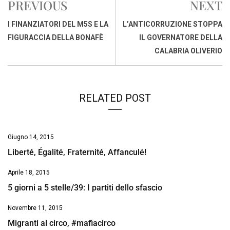
PREVIOUS
NEXT
b
s
e
a
l
L
t
o
A
d
d
i
I FINANZIATORI DEL M5S E LA
L’ANTICORRUZIONE STOPPA
o
p
I
s
n
FIGURACCIA DELLA BONAFÈ
IL GOVERNATORE DELLA
k
p
n
k
CALABRIA OLIVERIO
RELATED POST
Giugno 14, 2015
Liberté, Égalité, Fraternité, Affanculé!
Aprile 18, 2015
5 giorni a 5 stelle/39: I partiti dello sfascio
Novembre 11, 2015
Migranti al circo, #mafiacirco