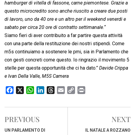
hamburger di vitella di fassone, carne piemontese. Grazie a
questo microcredito sono anche riuscito a creare due posti
di lavoro, uno da 40 ore e un altro per il weekend venerdi e
sabato per circa 20 ore di contratto settimanale.
“
Siamo fieri di aver contribuito a far partire questa attività
con una parte della restituzione dei nostri stipendi. Come
m5s continuiamo a sostenere le pmi, sia in Parlamento che
con gesti concreti come questo. Io ringrazio il movimento 5
stelle per questa opportunità che ci ha dato.”
Davide Crippa
e Ivan Della Valle, M5S Camera
F
X
W
L
T
E
C
P
a
h
i
h
m
o
r
c
a
n
r
a
p
i
e
t
k
e
i
y
n
PREVIOUS
NEXT
b
s
e
a
l
L
t
o
A
d
d
i
UN PARLAMENTO DI
IL NATALE A ROZZANO