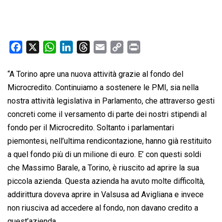
F
X
W
L
T
E
C
P
a
h
i
h
m
o
r
c
a
n
r
a
p
i
“A Torino apre una nuova attività grazie al fondo del
e
t
k
e
i
y
n
Microcredito. Continuiamo a sostenere le PMI, sia nella
b
s
e
a
l
L
t
nostra attività legislativa in Parlamento, che attraverso gesti
o
A
d
d
i
concreti come il versamento di parte dei nostri stipendi al
o
p
I
s
n
fondo per il Microcredito. Soltanto i parlamentari
k
p
n
k
piemontesi, nell’ultima rendicontazione, hanno già restituito
a quel fondo più di un milione di euro. E’ con questi soldi
che Massimo Barale, a Torino, è riuscito ad aprire la sua
piccola azienda. Questa azienda ha avuto molte difficoltà,
addirittura doveva aprire in Valsusa ad Avigliana e invece
non riusciva ad accedere al fondo, non davano credito a
quest’azienda.