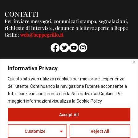
CONTATTI
Per inviare messaggi, comunicati stampa, segnalazioni,
richieste di interviste, denunce o lettere aperte a Beppe
Grillo:
web@beppegrillo.it
PUBBLICITA'
Informativa Privacy
Per la tua pubblicità su questo Blog:
Questo sito web utilizza i cookies per migliorare l'esperienza
pubblicita@beppegrillo.it
dell'utente. Continuando la navigazione l'utente acconsente a
tutti i cookie in conformità con la Normativa sui Cookies. Per
HOMEPAGE
COOKIE POLICY
PRIVACY POLICY
CONTATTI
maggiori informazioni visualizza la
Cookie Policy
Accept All
© Copyright 2026 - Il Blog di Beppe Grillo. All Rights Reserved - Powered by
happygrafic.com
Customize
Reject All