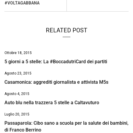
o
p
I
s
n
#VOLTAGABBANA
k
p
n
k
RELATED POST
Ottobre 18, 2015
5 giorni a 5 stelle: La #BoccadutriCard dei partiti
Agosto 23, 2015
Casamonica: aggrediti giornalista e attivista M5s
Agosto 4, 2015
Auto blu nella trazzera 5 stelle a Caltavuturo
Luglio 20, 2015
Passaparola: Cibo sano a scuola per la salute dei bambini,
di Franco Berrino