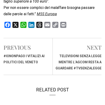
taglio superiore a 100 euro
“.
Per non essere complici del malaffare bisogna passare
dalle parole ai fatti.”
M5S Europa
F
X
W
L
T
E
C
P
a
h
i
h
m
o
r
c
a
n
r
a
p
i
e
t
k
e
i
y
n
PREVIOUS
NEXT
b
s
e
a
l
L
t
o
A
d
d
i
#IONONPAGO I VITALIZI AI
TELEVISIONI SENZA LEGGE
o
p
I
s
n
POLITICI DEL VENETO
MENTRE L’AGCOM RESTA A
k
p
n
k
GUARDARE #TVSENZALEGGE
RELATED POST