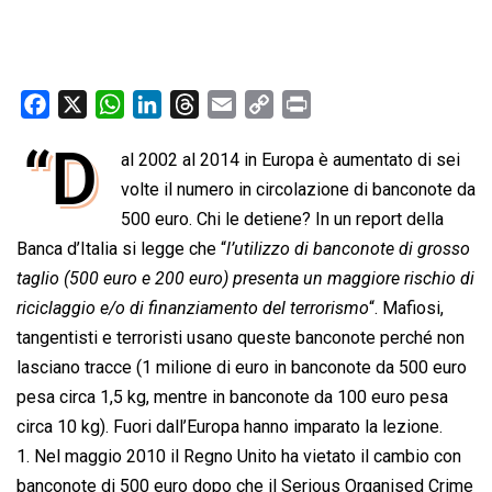
F
X
W
L
T
E
C
P
a
h
i
h
m
o
r
“D
al 2002 al 2014 in Europa è aumentato di sei
c
a
n
r
a
p
i
e
volte il numero in circolazione di banconote da
t
k
e
i
y
n
b
s
e
a
l
L
t
500 euro. Chi le detiene? In un report della
o
A
d
d
i
Banca d’Italia si legge che “
l’utilizzo di banconote di grosso
o
p
I
s
n
taglio (500 euro e 200 euro) presenta un maggiore rischio di
k
p
n
k
riciclaggio e/o di finanziamento del terrorismo
“. Mafiosi,
tangentisti e terroristi usano queste banconote perché non
lasciano tracce (1 milione di euro in banconote da 500 euro
pesa circa 1,5 kg, mentre in banconote da 100 euro pesa
circa 10 kg). Fuori dall’Europa hanno imparato la lezione.
1. Nel maggio 2010 il Regno Unito ha vietato il cambio con
banconote di 500 euro dopo che il Serious Organised Crime