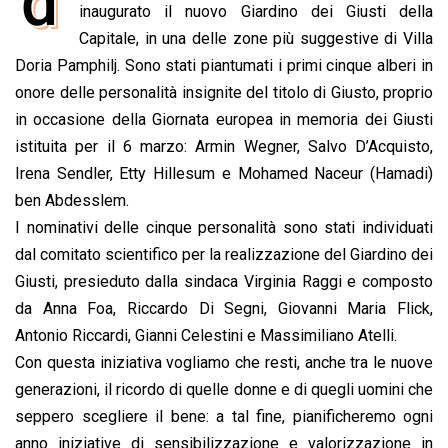
d
e
inaugurato il nuovo Giardino dei Giusti della
t
k
e
i
y
n
b
s
e
a
l
L
t
Capitale, in una delle zone più suggestive di Villa
o
A
d
d
i
Doria Pamphilj. Sono stati piantumati
i primi cinque alberi in
o
p
I
s
n
onore delle personalità insignite del titolo di Giusto, proprio
k
p
n
k
in occasione della Giornata europea in memoria dei Giusti
istituita per il 6 marzo: Armin Wegner, Salvo D’Acquisto,
Irena Sendler, Etty Hillesum e Mohamed Naceur (Hamadi)
ben Abdesslem.
I nominativi delle cinque personalità sono stati individuati
dal comitato scientifico per la realizzazione del Giardino dei
Giusti, presieduto dalla sindaca Virginia Raggi e composto
da Anna Foa, Riccardo Di Segni, Giovanni Maria Flick,
Antonio Riccardi, Gianni Celestini e Massimiliano Atelli.
Con questa iniziativa vogliamo che resti, anche tra le nuove
generazioni, il ricordo di quelle donne e di quegli uomini che
seppero scegliere il bene: a tal fine, pianificheremo ogni
anno iniziative di sensibilizzazione e valorizzazione in