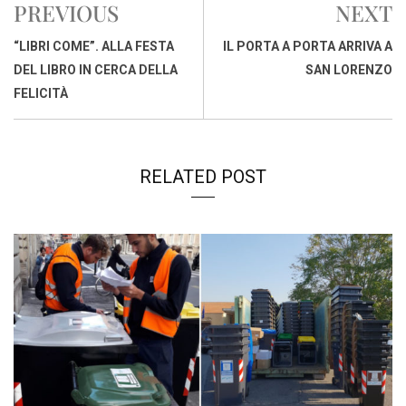
PREVIOUS
NEXT
b
s
e
a
l
L
t
o
A
d
d
i
“LIBRI COME”. ALLA FESTA
IL PORTA A PORTA ARRIVA A
o
p
I
s
n
DEL LIBRO IN CERCA DELLA
SAN LORENZO
k
p
n
k
FELICITÀ
RELATED POST