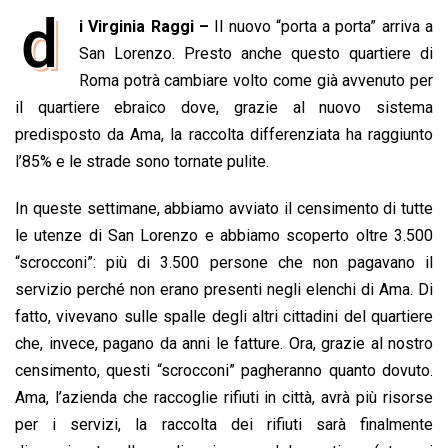
a
h
i
h
m
o
r
d
i Virginia Raggi –
Il nuovo “porta a porta” arriva a
c
a
n
r
a
p
i
e
San Lorenzo. Presto anche questo quartiere di
t
k
e
i
y
n
b
s
e
a
l
L
t
Roma potrà cambiare volto come già avvenuto per
o
A
d
d
i
il quartiere ebraico dove, grazie al nuovo sistema
o
p
I
s
n
predisposto da Ama, la raccolta differenziata ha raggiunto
k
p
n
k
l’85% e le strade sono tornate pulite.
In queste settimane, abbiamo avviato il censimento di tutte
le utenze di San Lorenzo e abbiamo scoperto oltre 3.500
“scrocconi”: più di 3.500 persone che non pagavano il
servizio perché non erano presenti negli elenchi di Ama. Di
fatto, vivevano sulle spalle degli altri cittadini del quartiere
che, invece, pagano da anni le fatture. Ora, grazie al nostro
censimento, questi “scrocconi” pagheranno quanto dovuto.
Ama, l’azienda che raccoglie rifiuti in città, avrà più risorse
per i servizi, la raccolta dei rifiuti sarà finalmente