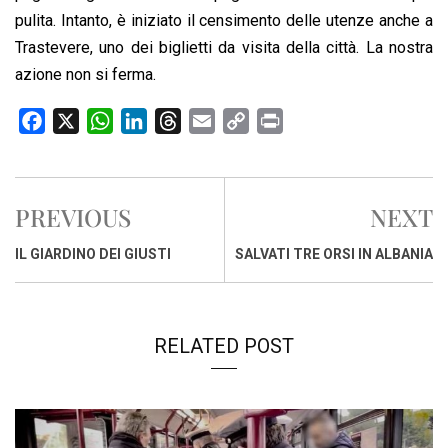
pulita. Intanto, è iniziato il censimento delle utenze anche a
Trastevere, uno dei biglietti da visita della città. La nostra
azione non si ferma.
F
X
W
L
T
E
C
P
a
h
i
h
m
o
r
c
a
n
r
a
p
i
e
t
k
e
i
y
n
PREVIOUS
NEXT
b
s
e
a
l
L
t
o
A
d
d
i
IL GIARDINO DEI GIUSTI
SALVATI TRE ORSI IN ALBANIA
o
p
I
s
n
k
p
n
k
RELATED POST