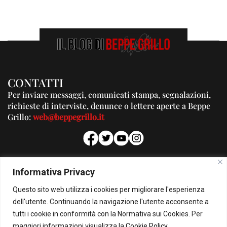
CONTATTI
Per inviare messaggi, comunicati stampa, segnalazioni,
richieste di interviste, denunce o lettere aperte a Beppe
Grillo:
web@beppegrillo.it
PUBBLICITA'
Informativa Privacy
Per la tua pubblicità su questo Blog:
Questo sito web utilizza i cookies per migliorare l'esperienza
pubblicita@beppegrillo.it
dell'utente. Continuando la navigazione l'utente acconsente a
tutti i cookie in conformità con la Normativa sui Cookies. Per
HOMEPAGE
COOKIE POLICY
PRIVACY POLICY
CONTATTI
maggiori informazioni visualizza la
Cookie Policy