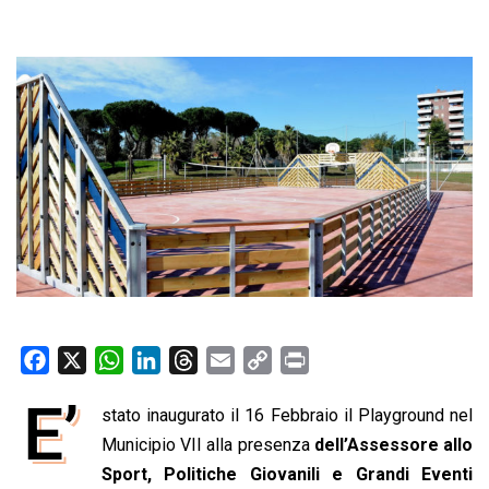
F
X
W
L
T
E
C
P
a
h
i
h
m
o
r
E’
stato inaugurato il 16 Febbraio il Playground nel
c
a
n
r
a
p
i
e
Municipio VII alla presenza
t
k
e
i
y
n
dell’Assessore allo
b
s
e
a
l
L
t
Sport, Politiche Giovanili e Grandi Eventi