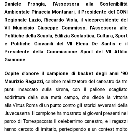
o
A
d
d
i
Daniele Frongia, l’Assessora alla Sostenibilità
o
p
I
s
n
Ambientale Pinuccia Montanari, il Presidente del CONI
k
p
n
k
Regionale Lazio, Riccardo Viola, il vicepresidente del
VII Municipio Giuseppe Commisso, l’Assessora alle
Politiche della Scuola, Edilizia Scolastica, Cultura, Sport
e Politiche Giovanili del VII Elena De Santis e il
Presidente della Commissione Sport del VII Attilio
Giannone.
Ospite d’onore il campione di basket degli anni ’90
Maurizio Ragazzi,
celebre realizzatore del canestro da tre
punti insaccato sulla sirena, con il pallone scagliato
addirittura dalla sua metà campo, che diede la vittoria
alla Virtus Roma di un punto contro gli storici avversari della
Juvecaserta. Il campione ha mostrato ai giovani presenti nel
parco di Torrespaccata il celeberrimo canestro, e i ragazzi
hanno cercato di imitarlo, partecipando a un contest molto