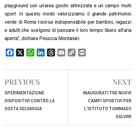
playground con un’area giochi attrezzata e un campo multi
sport. In questo modo valorizziamo il grande patrimonio
verde di Roma risorsa indispensabile per bambini, ragazzi
e adulti che scelgono di passare il loro tempo libero all’aria
aperta”, dichiara Pinuccia Montanari.
F
X
W
L
T
E
C
P
a
h
i
h
m
o
r
c
a
n
r
a
p
i
e
t
k
e
i
y
n
PREVIOUS
NEXT
b
s
e
a
l
L
t
o
A
d
d
i
SPERIMENTAZIONE
INAUGURATI TRE NUOVI
o
p
I
s
n
DISPOSITIVI CONTRO LA
CAMPI SPORTIVI PER
k
p
n
k
SOSTA SELVAGGIA
L’ISTITUTO TOMMASO
SALVINI