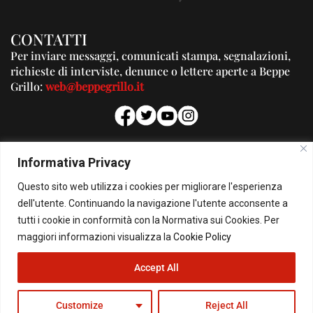
CONTATTI
Per inviare messaggi, comunicati stampa, segnalazioni,
richieste di interviste, denunce o lettere aperte a Beppe
Grillo:
web@beppegrillo.it
PUBBLICITA'
Informativa Privacy
Per la tua pubblicità su questo Blog:
Questo sito web utilizza i cookies per migliorare l'esperienza
pubblicita@beppegrillo.it
dell'utente. Continuando la navigazione l'utente acconsente a
tutti i cookie in conformità con la Normativa sui Cookies. Per
HOMEPAGE
COOKIE POLICY
PRIVACY POLICY
CONTATTI
maggiori informazioni visualizza la
Cookie Policy
Accept All
© Copyright 2026 - Il Blog di Beppe Grillo. All Rights Reserved - Powered by
happygrafic.com
Customize
Reject All