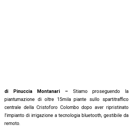
b
s
e
a
l
L
t
o
A
d
d
i
o
p
I
s
n
k
p
n
k
di Pinuccia Montanari –
Stiamo proseguendo la
piantumazione di oltre 15mila piante sullo spartitraffico
centrale della Cristoforo Colombo dopo aver ripristinato
l’impianto di irrigazione a tecnologia bluetooth, gestibile da
remoto.