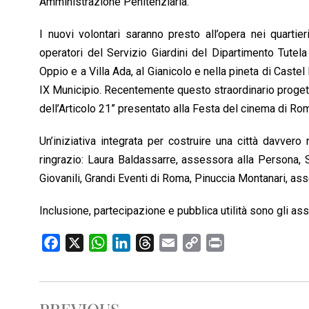
Amministrazione Penitenziaria.
I nuovi volontari saranno presto all’opera nei quartier
operatori del Servizio Giardini del Dipartimento Tutel
Oppio e a Villa Ada, al Gianicolo e nella pineta di Castel
IX Municipio. Recentemente questo straordinario progetto
dell’Articolo 21” presentato alla Festa del cinema di Ro
Un’iniziativa integrata per costruire una città davvero
ringrazio: Laura Baldassarre, assessora alla Persona, 
Giovanili, Grandi Eventi di Roma, Pinuccia Montanari, as
Inclusione, partecipazione e pubblica utilità sono gli as
F
X
W
L
T
E
C
P
a
h
i
h
m
o
r
c
a
n
r
a
p
i
e
t
k
e
i
y
n