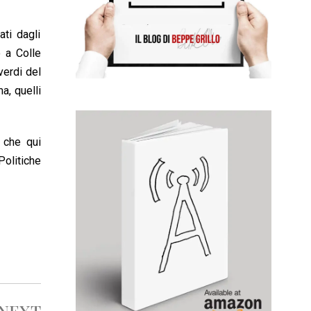
ati dagli
o a Colle
verdi del
a, quelli
i che qui
Politiche