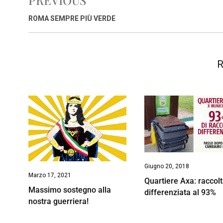
PREVIOUS
b
s
e
a
l
L
t
o
A
d
d
i
ROMA SEMPRE PIÙ VERDE
o
p
I
s
n
k
p
n
k
R
Giugno 20, 2018
Marzo 17, 2021
Quartiere Axa: raccol
Massimo sostegno alla
differenziata al 93%
nostra guerriera!