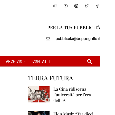
PER LA TUA PUBBLICITÀ
pubblicita@beppegrillo.it
ARCHIVIO
CONTATTI
TERRA FUTURA
2
0
La Cina ridisegna
0
l’università per l’era
5
dell’IA
2
0
Elon Musk: “Tra dieci