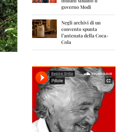
indiani sfidano il
0
1
governo Modi
1
Negli archivi di un
2
0
convento spunta
1
l’antenata della Coca-
2
Cola
2
0
1
3
2
0
1
4
2
0
1
5
2