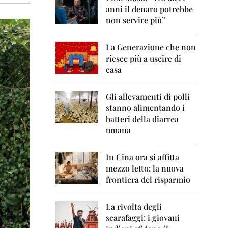
0
anni il denaro potrebbe
6
non servire più”
2
0
La Generazione che non
0
7
riesce più a uscire di
casa
2
0
0
Gli allevamenti di polli
8
stanno alimentando i
batteri della diarrea
2
umana
0
0
9
In Cina ora si affitta
mezzo letto: la nuova
2
frontiera del risparmio
0
1
0
La rivolta degli
scarafaggi: i giovani
2