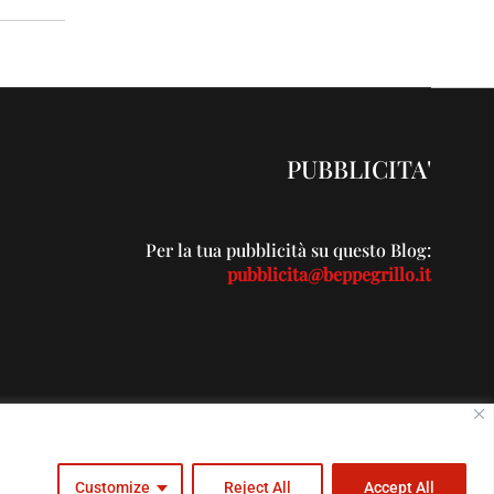
PUBBLICITA'
Per la tua pubblicità su questo Blog:
pubblicita@beppegrillo.it
c.com
Customize
Reject All
Accept All