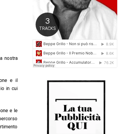
0
1
6
a nostra
ione e il
io in cui
ione e le
 percorso
artimento