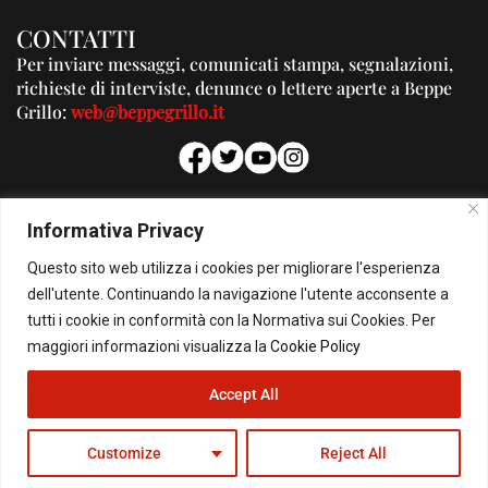
CONTATTI
Per inviare messaggi, comunicati stampa, segnalazioni,
richieste di interviste, denunce o lettere aperte a Beppe
Grillo:
web@beppegrillo.it
PUBBLICITA'
Informativa Privacy
Per la tua pubblicità su questo Blog:
Questo sito web utilizza i cookies per migliorare l'esperienza
pubblicita@beppegrillo.it
dell'utente. Continuando la navigazione l'utente acconsente a
tutti i cookie in conformità con la Normativa sui Cookies. Per
HOMEPAGE
COOKIE POLICY
PRIVACY POLICY
CONTATTI
maggiori informazioni visualizza la
Cookie Policy
Accept All
© Copyright 2026 - Il Blog di Beppe Grillo. All Rights Reserved - Powered by
happygrafic.com
Customize
Reject All