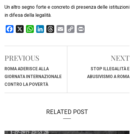
Un altro segno forte e concreto di presenza delle istituzioni
in difesa della legalità.
F
X
W
L
T
E
C
P
a
h
i
h
m
o
r
c
a
n
r
a
p
i
e
t
k
e
i
y
n
PREVIOUS
NEXT
b
s
e
a
l
L
t
o
A
d
d
i
ROMA ADERISCE ALLA
STOP ILLEGALITÀ E
o
p
I
s
n
GIORNATA INTERNAZIONALE
ABUSIVISMO A ROMA
k
p
n
k
CONTRO LA POVERTÀ
RELATED POST