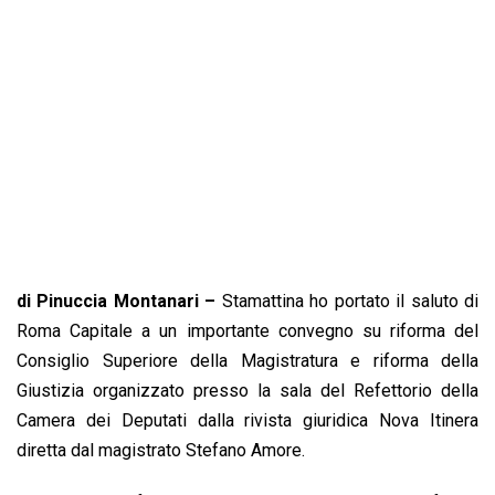
o
p
I
s
n
k
p
n
k
di Pinuccia Montanari –
Stamattina ho portato il saluto di
Roma Capitale a un importante convegno su riforma del
Consiglio Superiore della Magistratura e riforma della
Giustizia organizzato presso la sala del Refettorio della
Camera dei Deputati dalla rivista giuridica Nova Itinera
diretta dal magistrato Stefano Amore.