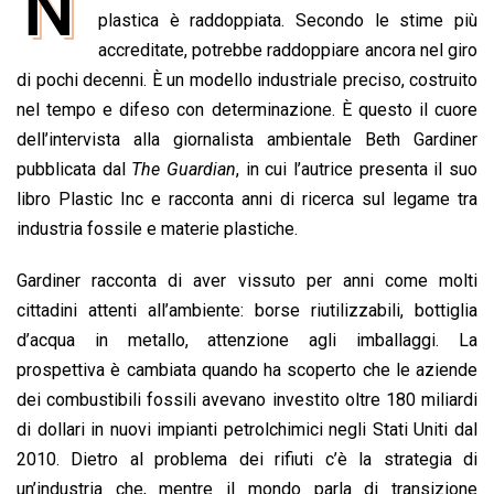
N
e
plastica è raddoppiata. Secondo le stime più
t
k
e
i
y
n
b
s
e
a
l
L
t
accreditate, potrebbe raddoppiare ancora nel giro
o
A
d
d
i
di pochi decenni. È un modello industriale preciso, costruito
o
p
I
s
n
nel tempo e difeso con determinazione. È questo il cuore
k
p
n
k
dell’intervista alla giornalista ambientale Beth Gardiner
pubblicata dal
The Guardian
, in cui l’autrice presenta il suo
libro Plastic Inc e racconta anni di ricerca sul legame tra
industria fossile e materie plastiche.
Gardiner racconta di aver vissuto per anni come molti
cittadini attenti all’ambiente: borse riutilizzabili, bottiglia
d’acqua in metallo, attenzione agli imballaggi. La
prospettiva è cambiata quando ha scoperto che le aziende
dei combustibili fossili avevano investito oltre 180 miliardi
di dollari in nuovi impianti petrolchimici negli Stati Uniti dal
2010. Dietro al problema dei rifiuti c’è la strategia di
un’industria che, mentre il mondo parla di transizione