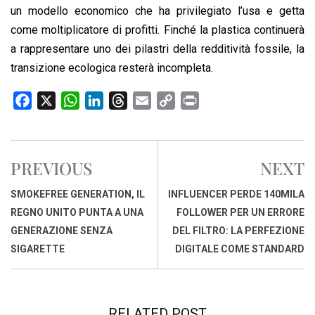
un modello economico che ha privilegiato l’usa e getta
come moltiplicatore di profitti. Finché la plastica continuerà
a rappresentare uno dei pilastri della redditività fossile, la
transizione ecologica resterà incompleta.
F
X
W
L
T
E
C
P
a
h
i
h
m
o
r
c
a
n
r
a
p
i
e
t
k
e
i
y
n
PREVIOUS
NEXT
b
s
e
a
l
L
t
o
A
d
d
i
SMOKEFREE GENERATION, IL
INFLUENCER PERDE 140MILA
o
p
I
s
n
REGNO UNITO PUNTA A UNA
FOLLOWER PER UN ERRORE
k
p
n
k
GENERAZIONE SENZA
DEL FILTRO: LA PERFEZIONE
SIGARETTE
DIGITALE COME STANDARD
RELATED POST