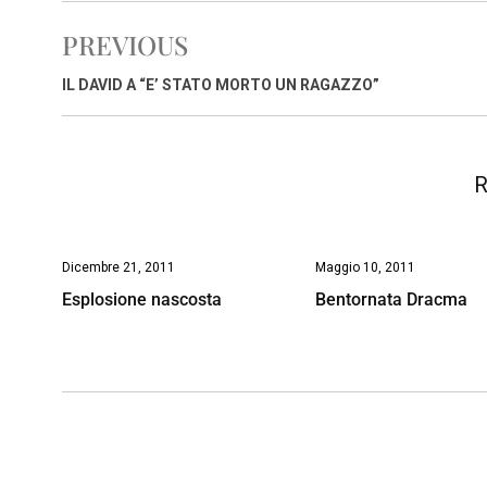
e
t
k
e
i
y
n
PREVIOUS
b
s
e
a
l
L
t
o
A
d
d
i
IL DAVID A “E’ STATO MORTO UN RAGAZZO”
o
p
I
s
n
k
p
n
k
R
Dicembre 21, 2011
Maggio 10, 2011
Esplosione nascosta
Bentornata Dracma