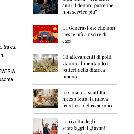
0
anni il denaro potrebbe
6
non servire più”
2
0
La Generazione che non
0
7
riesce più a uscire di
casa
2
, tra cui
0
gni
0
Gli allevamenti di polli
8
stanno alimentando i
batteri della diarrea
A PATRIA
2
umana
0
resenta
0
9
In Cina ora si affitta
mezzo letto: la nuova
2
frontiera del risparmio
0
1
0
La rivolta degli
scarafaggi: i giovani
2