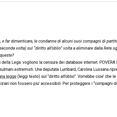
, e far dimenticare, le condanne di alcuni suoi compagni di partito
seconda volta) sul “diritto all’oblio” volta a eliminare dalla Rete o
 queste?
bani della Lega: vogliono la censura dei database internet. POVER
i musulmani estremisti. Una deputata Lumbard, Carolina Lussana rip
una legge
(leggi testo) sul “diritto all’oblio”. Vorrebbe cioe’ che le
diziari non fossero piu’ accessibili. Per proteggere i “compagni di