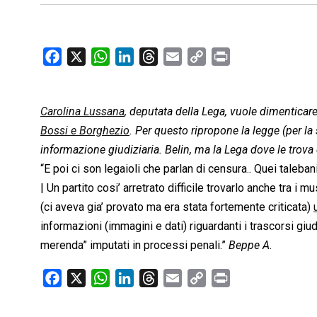
F
X
W
L
T
E
C
P
a
h
i
h
m
o
r
c
a
n
r
a
p
i
Carolina Lussana
e
t
, deputata della Lega, vuole dimenticare
k
e
i
y
n
b
s
e
a
l
L
t
Bossi e Borghezio
. Per questo ripropone la legge (per la 
o
A
d
d
i
informazione giudiziaria. Belin, ma la Lega dove le trova
o
p
I
s
n
“E poi ci son legaioli che parlan di censura.. Quei tale
k
p
n
k
| Un partito cosi’ arretrato difficile trovarlo anche tra 
(ci aveva gia’ provato ma era stata fortemente criticata)
informazioni (immagini e dati) riguardanti i trascorsi giu
merenda” imputati in processi penali.”
Beppe A.
F
X
W
L
T
E
C
P
a
h
i
h
m
o
r
c
a
n
r
a
p
i