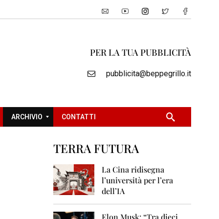
PER LA TUA PUBBLICITÀ
pubblicita@beppegrillo.it
ARCHIVIO
CONTATTI
TERRA FUTURA
2
0
La Cina ridisegna
0
l’università per l’era
5
dell’IA
2
0
Elon Musk: “Tra dieci