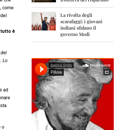
0
1
i, come
1
La rivolta degli
 del
scarafaggi: i giovani
2
0
indiani sfidano il
e
tutto è
1
governo Modi
2
2
 del
0
1
a
. Lo
3
2
0
1
re ad
4
onare
2
sta.
0
1
5
e o
2