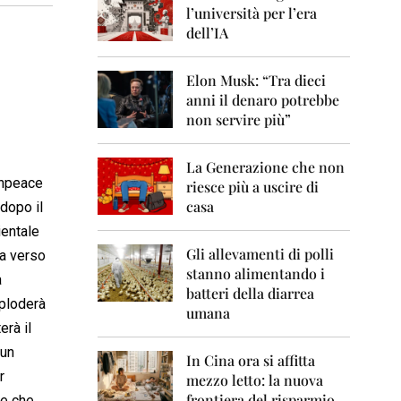
0
l’università per l’era
6
dell’IA
2
0
Elon Musk: “Tra dieci
0
anni il denaro potrebbe
7
non servire più”
2
0
La Generazione che non
0
enpeace
8
riesce più a uscire di
casa
dopo il
2
ientale
0
0
Gli allevamenti di polli
sa verso
9
stanno alimentando i
a
batteri della diarrea
2
sploderà
umana
0
erà il
1
0
 un
In Cina ora si affitta
r
mezzo letto: la nuova
2
frontiera del risparmio
ne che