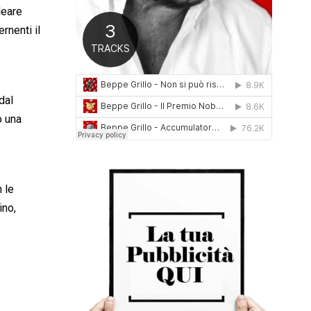
cleare
0
1
rnenti il
6
dal
o una
 le
ino,