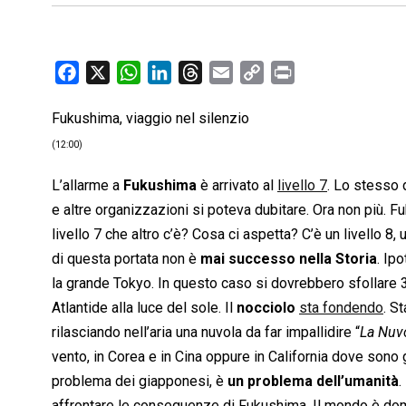
F
X
W
L
T
E
C
P
a
h
i
h
m
o
r
Fukushima, viaggio nel silenzio
c
a
n
r
a
p
i
e
t
k
e
i
y
n
(12:00)
b
s
e
a
l
L
t
L’allarme a
Fukushima
è arrivato al
livello 7
. Lo stesso 
o
A
d
d
i
e altre organizzazioni si poteva dubitare. Ora non più. 
o
p
I
s
n
livello 7 che altro c’è? Cosa ci aspetta? C’è un livello 8
k
p
n
k
di questa portata non è
mai successo nella Storia
. Ip
la grande Tokyo. In questo caso si dovrebbero sfollare 
Atlantide alla luce del sole. Il
nocciolo
sta fondendo
. S
rilasciando nell’aria una nuvola da far impallidire “
La Nuv
vento, in Corea e in Cina oppure in California dove sono g
problema dei giapponesi, è
un problema dell’umanità
.
affrontare le conseguenze di Fukushima. Il mondo è domi