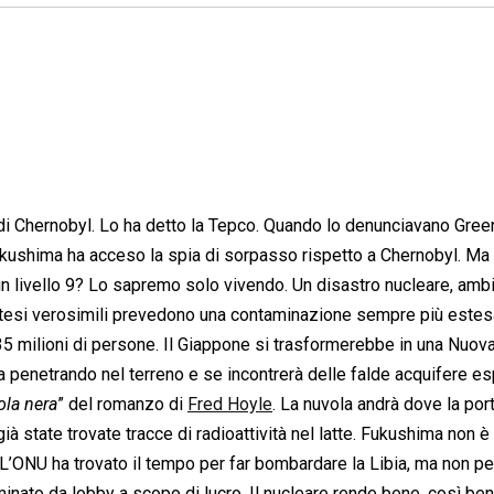
di Chernobyl. Lo ha detto la Tepco. Quando lo denunciavano Gre
Fukushima ha acceso la spia di sorpasso rispetto a Chernobyl. Ma 
, un livello 9? Lo sapremo solo vivendo. Un disastro nucleare, amb
otesi verosimili prevedono una contaminazione sempre più este
35 milioni di persone. Il Giappone si trasformerebbe in una Nuov
ta penetrando nel terreno e se incontrerà delle falde acquifere e
ola nera
” del romanzo di
Fred Hoyle
. La nuvola andrà dove la port
ià state trovate tracce di radioattività nel latte. Fukushima non è
 L’ONU ha trovato il tempo per far bombardare la Libia, ma non pe
nato da lobby a scopo di lucro. Il nucleare rende bene, così be