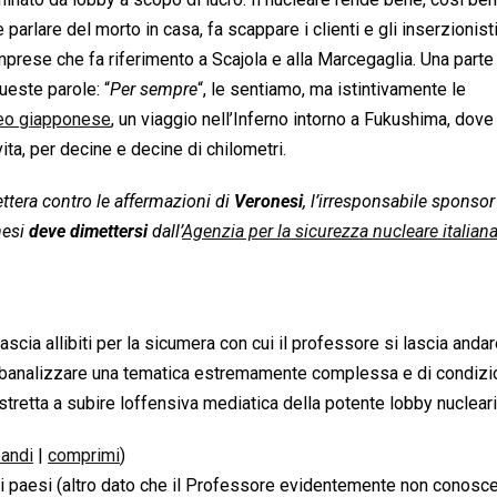
rlare del morto in casa, fa scappare i clienti e gli inserzionist
imprese che fa riferimento a Scajola e alla Marcegaglia. Una parte
este parole: “
Per sempre
“, le sentiamo, ma istintivamente le
deo giapponese
, un viaggio nell’Inferno intorno a Fukushima, dov
ta, per decine e decine di chilometri.
ttera contro le affermazioni di
Veronesi
, l’irresponsabile sponsor
nesi
deve dimettersi
dall’
Agenzia per la sicurezza nucleare italian
ascia allibiti per la sicumera con cui il professore si lascia anda
di banalizzare una tematica estremamente complessa e di condizi
stretta a subire loffensiva mediatica della potente lobby nucleari
andi
|
comprimi
)
utti i paesi (altro dato che il Professore evidentemente non conosc