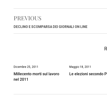
a
h
i
h
m
o
r
c
a
n
r
a
p
i
e
t
k
e
i
y
n
PREVIOUS
b
s
e
a
l
L
t
o
A
d
d
i
DECLINO E SCOMPARSA DEI GIORNALI ON LINE
o
p
I
s
n
k
p
n
k
R
Dicembre 25, 2011
Maggio 18, 2011
Millecento morti sul lavoro
Le elezioni secondo P
nel 2011