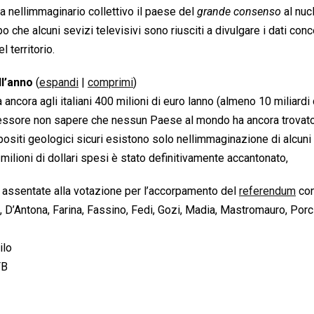
 nellimmaginario collettivo il paese del 
grande consenso
 al nu
o che alcuni sevizi televisivi sono riusciti a divulgare i dati conce
 territorio.
ll’anno
(
espandi
|
comprimi
)
 ancora agli italiani 400 milioni di euro lanno (almeno 10 miliardi 
ofessore non sapere che nessun Paese al mondo ha ancora trovat
ositi geologici sicuri esistono solo nellimmaginazione di alcuni
milioni di dollari spesi è stato definitivamente accantonato,
o assentate alla votazione per l’accorpamento del
referendum
con
, D’Antona, Farina, Fassino, Fedi, Gozi, Madia, Mastromauro, Porc
ilo
FB