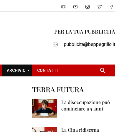
PER LA TUA PUBBLICITÀ
pubblicita@beppegrillo.it
ARCHIVIO
CONTATTI
TERRA FUTURA
2
0
La disoccupazione può
0
cominciare a 5 anni
5
2
0
La Cina ridisegna