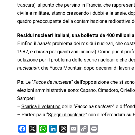
trascura): al punto che persino in Francia, che rappresenta
civile e militare, stanno crescendo i dubbi e le ansie, dop
quadro preoccupante della contaminazione radioattiva del
Residui nucleari italiani, una bolletta da 400 milioni a
E infine il 
banale
 problema dei residui nucleari, che costa
1987, e chissà per quanti anni ancora). Come può il pr
soluzione per il problema delle scorie nucleari e che dep
nuclearisti
; che
Yucca Mountain
dopo decenni di lavori e 
Ps
: Le “
Facce da nucleare
” dell’opposizione che si son
elezioni amministrative sono: Capano, Cimadoro, Ciriello
Samperi.
–
Scarica il volantino
delle “
Facce da nucleare
” e diffond
– Partecipa a “
Spegni il nucleare
” con il referendum su 
F
X
W
L
T
E
C
P