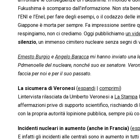
Fukushima è scomparso dall’informazione. Non sta bene pa
l’ENI e l’Enel, per fare degli esempi, o il codazzo delle 
Giappone è morta per sempre. Fa impressione sentire qu
respingiamo, non ci crediamo. Oggi pubblichiamo
un vi
silenzio
, un immenso cimitero nucleare senza segni di vi
Ernesto Burgio
e
Angelo Baracca
mi hanno inviato una le
Pdmenoelle del nucleare, nonché suo ex senatore. Vero
faccia per noi e per il suo passato.
La sicumera di Veronesi
(
espandi
|
comprimi
)
Lintervista rilasciata da Umberto Veronesi a
La Stampa
l
affermazioni prive di supporto scientifico, rischiando 
con la propria 
autorità
 lopinione pubblica, sempre più co
Incidenti nucleari in aumento (anche in Francia)
(
esp
E infatti gli incidenti alle centrali sono in aumento in t