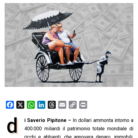
F
X
W
L
T
E
C
P
a
h
i
h
m
o
r
d
i Saverio Pipitone –
In dollari ammonta intorno a
c
a
n
r
a
p
i
e
400.000 miliardi il patrimonio totale mondiale di
t
k
e
i
y
n
b
s
e
a
l
L
t
ricchi e abbienti, che annovera denaro, immobili,