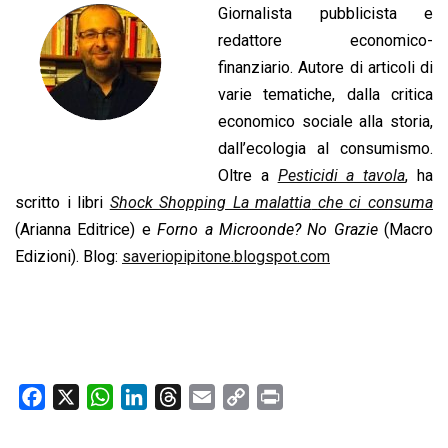
Giornalista pubblicista e
redattore economico-
finanziario. Autore di articoli di
varie tematiche, dalla critica
economico sociale alla storia,
dall’ecologia al consumismo.
Oltre a
Pesticidi a tavola
, ha
scritto i libri
Shock Shopping La malattia
che ci consuma
(Arianna Editrice) e
Forno a Microonde? No Grazie
(Macro
Edizioni). Blog:
saveriopipitone.blogspot.com
F
X
W
L
T
E
C
P
a
h
i
h
m
o
r