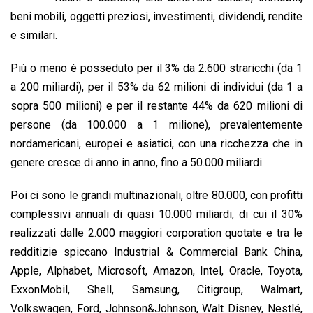
o
A
d
d
i
beni mobili, oggetti preziosi, investimenti, dividendi, rendite
o
p
I
s
n
e similari.
k
p
n
k
Più o meno è posseduto per il 3% da 2.600 straricchi (da 1
a 200 miliardi), per il 53% da 62 milioni di individui (da 1 a
sopra 500 milioni) e per il restante 44% da 620 milioni di
persone (da 100.000 a 1 milione), prevalentemente
nordamericani, europei e asiatici, con una ricchezza che in
genere cresce di anno in anno, fino a 50.000 miliardi.
Poi ci sono le grandi multinazionali, oltre 80.000, con profitti
complessivi annuali di quasi 10.000 miliardi, di cui il 30%
realizzati dalle 2.000 maggiori corporation quotate e tra le
redditizie spiccano Industrial & Commercial Bank China,
Apple, Alphabet, Microsoft, Amazon, Intel, Oracle, Toyota,
ExxonMobil, Shell, Samsung, Citigroup, Walmart,
Volkswagen, Ford, Johnson&Johnson, Walt Disney, Nestlé,