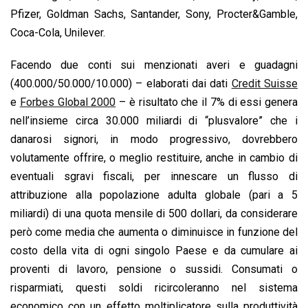
Pfizer, Goldman Sachs, Santander, Sony, Procter&Gamble,
Coca-Cola, Unilever.
Facendo due conti sui menzionati averi e guadagni
(400.000/50.000/10.000) – elaborati dai dati
Credit Suisse
e
Forbes Global 2000
– è risultato che il 7% di essi genera
nell’insieme circa 30.000 miliardi di “plusvalore” che i
danarosi signori, in modo progressivo, dovrebbero
volutamente offrire, o meglio restituire, anche in cambio di
eventuali sgravi fiscali, per innescare un flusso di
attribuzione alla popolazione adulta globale (pari a 5
miliardi) di una quota mensile di 500 dollari, da considerare
però come media che aumenta o diminuisce in funzione del
costo della vita di ogni singolo Paese e da cumulare ai
proventi di lavoro, pensione o sussidi. Consumati o
risparmiati, questi soldi ricircoleranno nel sistema
economico con un effetto moltiplicatore sulla produttività