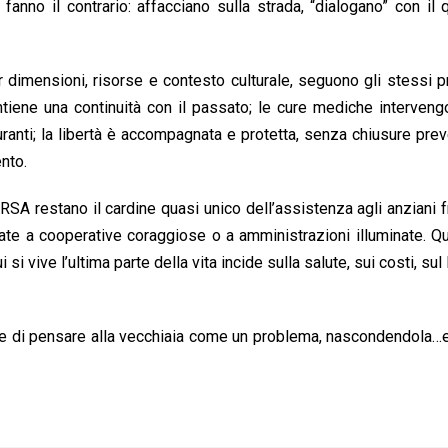
fanno il contrario: affacciano sulla strada, “dialogano” con il q
 dimensioni, risorse e contesto culturale, seguono gli stessi pr
antiene una continuità con il passato; le cure mediche interven
anti; la libertà è accompagnata e protetta, senza chiusure preve
ento.
e RSA restano il cardine quasi unico dell’assistenza agli anziani fr
date a cooperative coraggiose o a amministrazioni illuminate. Q
i vive l’ultima parte della vita incide sulla salute, sui costi, sul 
di pensare alla vecchiaia come un problema, nascondendola…e 