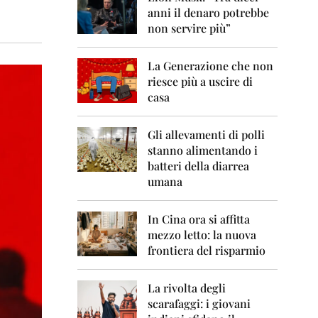
0
anni il denaro potrebbe
6
non servire più”
2
0
La Generazione che non
0
7
riesce più a uscire di
casa
2
0
0
Gli allevamenti di polli
8
stanno alimentando i
batteri della diarrea
2
umana
0
0
9
In Cina ora si affitta
mezzo letto: la nuova
2
frontiera del risparmio
0
1
0
La rivolta degli
scarafaggi: i giovani
2