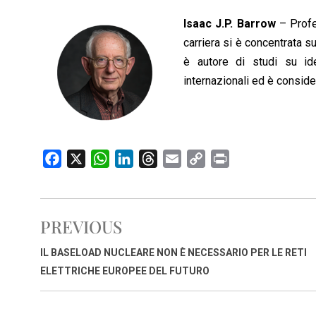
Isaac J.P. Barrow
– Profes
carriera si è concentrata s
è autore di studi su ide
internazionali ed è conside
F
X
W
L
T
E
C
P
a
h
i
h
m
o
r
c
a
n
r
a
p
i
e
t
k
e
i
y
n
PREVIOUS
b
s
e
a
l
L
t
o
A
d
d
i
IL BASELOAD NUCLEARE NON È NECESSARIO PER LE RETI
o
p
I
s
n
ELETTRICHE EUROPEE DEL FUTURO
k
p
n
k