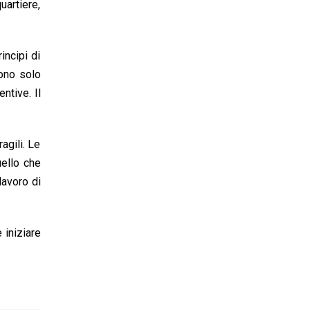
uartiere,
incipi di
gono solo
ntive. Il
agili. Le
uello che
lavoro di
iniziare