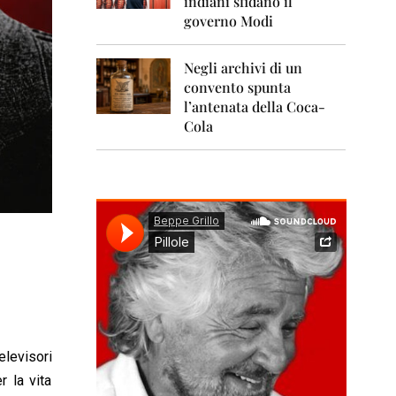
indiani sfidano il
0
1
governo Modi
1
Negli archivi di un
2
0
convento spunta
1
l’antenata della Coca-
2
Cola
2
0
1
3
2
0
1
4
2
0
1
elevisori
5
 la vita
2