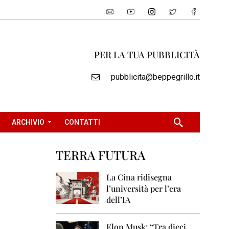
PER LA TUA PUBBLICITÀ
pubblicita@beppegrillo.it
ARCHIVIO
CONTATTI
TERRA FUTURA
2
0
La Cina ridisegna
0
l’università per l’era
5
dell’IA
2
0
Elon Musk: “Tra dieci