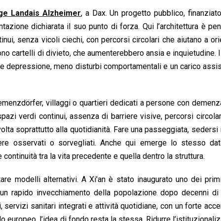
age Landais Alzheimer
, a Dax. Un progetto pubblico, finanziato
entazione dichiarata il suo punto di forza. Qui l’architettura è pe
nui, senza vicoli ciechi, con percorsi circolari che aiutano a orie
no cartelli di divieto, che aumenterebbero ansia e inquietudine. I r
ore depressione, meno disturbi comportamentali e un carico assi
Demenzdörfer, villaggi o quartieri dedicati a persone con demenza
azi verdi continui, assenza di barriere visive, percorsi circolar
olta soprattutto alla quotidianità. Fare una passeggiata, sedersi i
sere osservati o sorvegliati. Anche qui emerge lo stesso da
ntinuità tra la vita precedente e quella dentro la struttura.
are modelli alternativi. A Xi’an è stato inaugurato uno dei primi
 un rapido invecchiamento della popolazione dopo decenni di 
servizi sanitari integrati e attività quotidiane, con un forte acce
o europeo, l’idea di fondo resta la stessa. Ridurre l’istituzionali