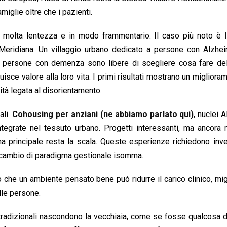
iglie oltre che i pazienti.
 molta lentezza e in modo frammentario. Il caso più noto è
eridiana. Un villaggio urbano dedicato a persone con Alzhei
le persone con demenza sono libere di scegliere cosa fare del
isce valore alla loro vita. I primi risultati mostrano un migliora
tà legata al disorientamento.
ali.
Cohousing per anziani
(ne abbiamo parlato qui)
, nuclei 
integrate nel tessuto urbano. Progetti interessanti, ma ancora 
a principale resta la scala. Queste esperienze richiedono inv
un cambio di paradigma gestionale isomma.
no che un ambiente pensato bene può ridurre il carico clinico, migl
lle persone.
re tradizionali nascondono la vecchiaia, come se fosse qualcosa 