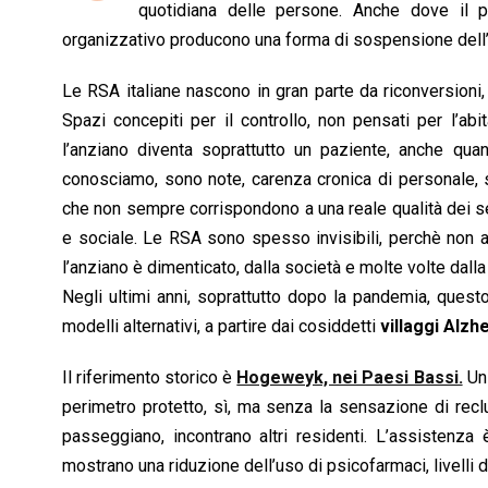
o
p
I
s
n
quotidiana delle persone. Anche dove il p
k
p
n
k
organizzativo producono una forma di sospensione dell’e
Le RSA italiane nascono in gran parte da riconversioni, e
Spazi concepiti per il controllo, non pensati per l’ab
l’anziano diventa soprattutto un paziente, anche qu
conosciamo, sono note, carenza cronica di personale, s
che non sempre corrispondono a una reale qualità dei s
e sociale. Le RSA sono spesso invisibili, perchè non aff
l’anziano è dimenticato, dalla società e molte volte dall
Negli ultimi anni, soprattutto dopo la pandemia, questo
modelli alternativi, a partire dai cosiddetti
villaggi Alzh
Il riferimento storico è
Hogeweyk, nei Paesi Bassi.
Un 
perimetro protetto, sì, ma senza la sensazione di rec
passeggiano, incontrano altri residenti. L’assistenza 
mostrano una riduzione dell’uso di psicofarmaci, livelli d