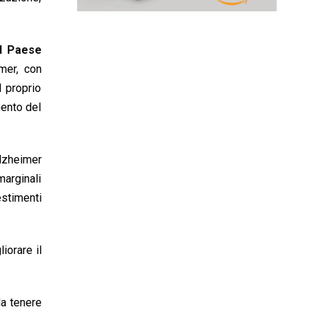
Il Paese
mer, con
 proprio
mento del
Alzheimer
marginali
estimenti
iorare il
da tenere