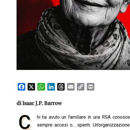
F
X
W
L
T
E
C
P
a
h
i
h
m
o
r
c
a
n
r
a
p
i
di Isaac J.P. Barrow
e
t
k
e
i
y
n
C
b
s
e
a
l
L
t
hi ha avuto un familiare in una RSA conosce 
o
A
d
d
i
sempre accesi o… spenti. Un’organizzazione 