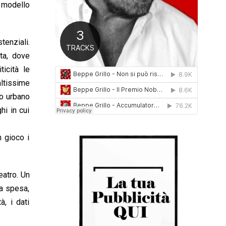
 modello
0
1
6
tenziali.
ita, dove
icità le
altissime
to urbano
hi in cui
n gioco i
eatro. Un
a spesa,
à, i dati