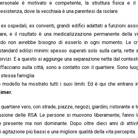
ersonale è motivato e competente, la struttura fisica e il
sistenza, dove la vecchiaia è una parentesi da isolare.
x ospedali, ex conventi, grandi edifici adattati a funzioni assis
itare, e il risultato è una medicalizzazione permanente della v
ando non avrebbe bisogno di esserlo in ogni momento. Le crit
tandard edilizi minimi spesso superati solo sulla carta, rette 
ervizi. E a questo si aggiunge una separazione netta dal contes
acciano sulla città, sono a contatto con il quartiere. Sono luog
a stessa famiglia.
 modello ha mostrato tutti i suoi limiti. Ed è qui che entrano i
eimer.
quartiere vero, con strade, piazze, negozi, giardini, ristorante e t
lusione delle RSA. Le persone si muovono liberamente, fanno l
è presente ma non dominante. Dopo oltre dieci anni di attivit
i agitazione più bassi e una migliore qualità della vita percepita.