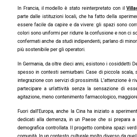
In Francia, il modello è stato reinterpretato con il
Vill
parte dalle istituzioni locali, che ha fatto della sperim
essere facile da capire e da vivere: gli spazi sono conti
colori sono uniformi per ridurre la confusione e non ci so
confermati anche da studi indipendenti, parlano di min
più sostenibile per gli operatori.
In Germania, da oltre dieci anni, esistono i cosiddetti 
spesso in contesti semiurbani. Case di piccola scala, sp
integrazione con servizi di prossimità. L’attenzione è riv
partecipare a un’attività senza la sensazione di es
agitazione, meno contenimento farmacologico, maggiore co
Fuori dall’Europa, anche la Cina ha iniziato a speriment
dedicati alla demenza, in un Paese che si prepara a
demografica controllata. Il progetto combina spazi verdi, 
comunità. In un contesto culturale molto diverso da quell