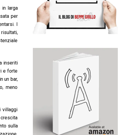
 in larga
nsata per
ntarsi. I
isultati,
stenziale
 inseriti
i e forte
n un bar,
to, meno
 villaggi
crescita
nto sulla
zzazione,