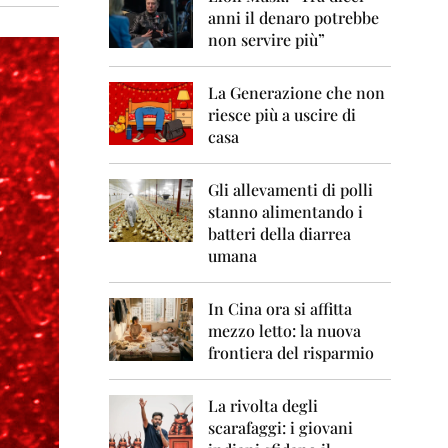
0
anni il denaro potrebbe
6
non servire più”
2
0
La Generazione che non
0
7
riesce più a uscire di
casa
2
0
0
Gli allevamenti di polli
8
stanno alimentando i
batteri della diarrea
2
umana
0
0
9
In Cina ora si affitta
mezzo letto: la nuova
2
frontiera del risparmio
0
1
0
La rivolta degli
scarafaggi: i giovani
2