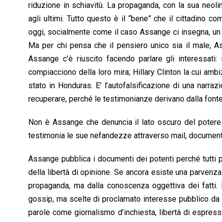
riduzione in schiavitù. La propaganda, con la sua neol
agli ultimi. Tutto questo è il “bene” che il cittadino 
oggi, socialmente come il caso Assange ci insegna, un 
Ma per chi pensa che il pensiero unico sia il male, As
Assange c’è riuscito facendo parlare gli interessati: 
compiacciono della loro mira; Hillary Clinton la cui ambi
stato in Honduras. E’ l’autofalsificazione di una narr
recuperare, perché le testimonianze derivano dalla font
Non è Assange che denuncia il lato oscuro del potere
testimonia le sue nefandezze attraverso mail, documenti,
Assange pubblica i documenti dei potenti perché tutti p
della libertà di opinione. Se ancora esiste una parven
propaganda, ma dalla conoscenza oggettiva dei fatti. E
gossip, ma scelte di proclamato interesse pubblico da c
parole come giornalismo d’inchiesta, libertà di espressio