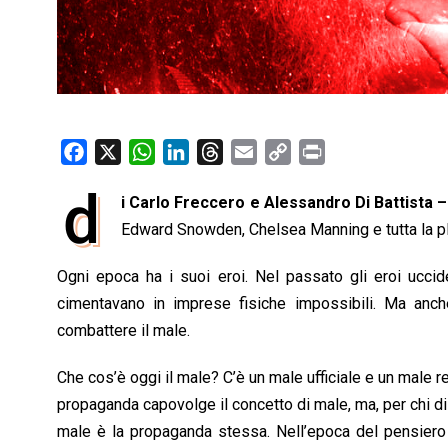
F
X
W
L
T
E
C
P
a
h
i
h
m
o
r
d
i Carlo Freccero e Alessandro Di Battista 
c
a
n
r
a
p
i
e
Edward Snowden, Chelsea Manning e tutta la pl
t
k
e
i
y
n
b
s
e
a
l
L
t
Ogni epoca ha i suoi eroi. Nel passato gli eroi uccid
o
A
d
d
i
cimentavano in imprese fisiche impossibili. Ma anche
o
p
I
s
n
combattere il male.
k
p
n
k
Che cos’è oggi il male? C’è un male ufficiale e un male re
propaganda capovolge il concetto di male, ma, per chi di
male è la propaganda stessa. Nell’epoca del pensiero 