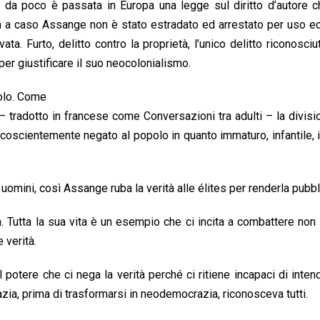
 da poco è passata in Europa una legge sul diritto d’autore c
on a caso Assange non è stato estradato ed arrestato per uso 
ta. Furto, delitto contro la proprietà, l’unico delitto riconosciu
 per giustificare il suo neocolonialismo.
polo. Come
 – tradotto in francese come Conversazioni tra adulti – la divisi
vo coscientemente negato al popolo in quanto immaturo, infantile,
uomini, così Assange ruba la verità alle élites per renderla pubbl
. Tutta la sua vita è un esempio che ci incita a combattere non
 verità.
 potere che ci nega la verità perché ci ritiene incapaci di inten
razia, prima di trasformarsi in neodemocrazia, riconosceva tutti.