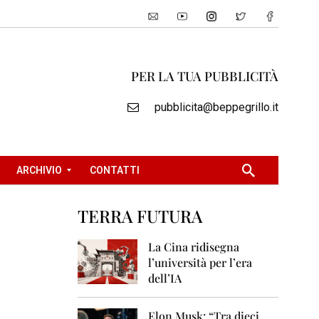
PER LA TUA PUBBLICITÀ
pubblicita@beppegrillo.it
ARCHIVIO
CONTATTI
TERRA FUTURA
2
0
La Cina ridisegna
0
l’università per l’era
5
dell’IA
2
0
Elon Musk: “Tra dieci