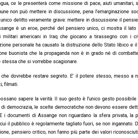
ingua, ce le presenterà come missione di pace, aiuti umanitari,
comune non può mettere in discussione, pena l’emarginazione soc
unico delitto veramente grave: mettere in discussione il pensie
sange è un eroe, perché del pensiero unico, ci mostra il lato
i militari americani in Iraq che giocano a tirassegno con i civ
zione personale ha causato la distruzione dello Stato libico e il
azione buonista che la propaganda non è in grado né di combatt
e stessa che si vorrebbe scagionare.
 che dovrebbe restare segreto. E’ il potere stesso, messo a n
 filmati.
ossano sapere la verità. Il suo gesto è l’unico gesto possibile
za di democrazia, le scelte democratiche non devono essere dett
 i documenti di Assange non riguardano la sfera privata, la pr
ui il pubblico è regolarmente tagliato fuori, se non ingannato.
ne, pensiero critico, non fanno più parte dei valori riconosciuti