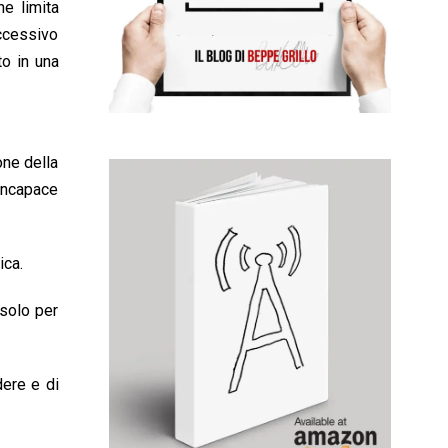
he limita
eccessivo
to in una
one della
 incapace
ica.
 solo per
dere e di