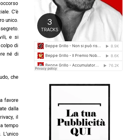
 soccorso
0
1
iale. C’è
6
ro unico.
 segreto.
ili, e si
 colpo di
ere né di
udo, che
 a favore
ate dalla
ivacy, il
 Da tempo
. L’unico