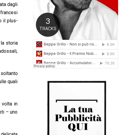
ata dagli
0
1
 francesi
6
 il plus-
la storia
adossali,
 soltanto
lle quali
 volta in
eti – uno
 delicata