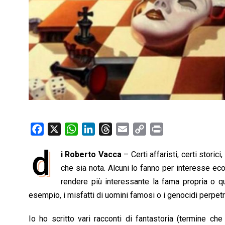
F
X
W
L
T
E
C
P
a
h
i
h
m
o
r
d
i Roberto Vacca
– Certi affaristi, certi storic
c
a
n
r
a
p
i
e
che sia nota. Alcuni lo fanno per interesse eco
t
k
e
i
y
n
b
s
e
a
l
L
t
rendere più interessante la fama propria o qu
o
A
d
d
i
esempio, i misfatti di uomini famosi o i genocidi perpetr
o
p
I
s
n
Io ho scritto vari racconti di fantastoria (termine c
k
p
n
k