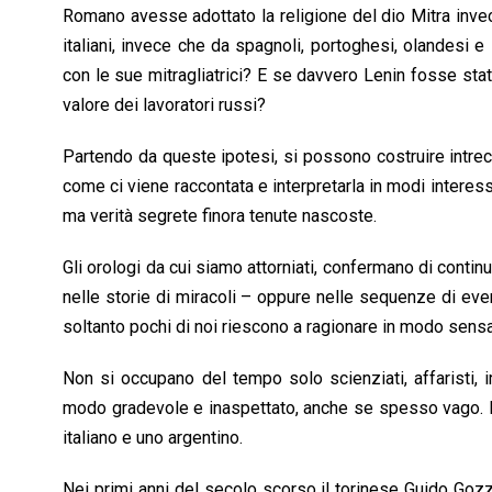
Romano avesse adottato la religione del dio Mitra inve
italiani, invece che da spagnoli, portoghesi, olandesi 
con le sue mitragliatrici? E se davvero Lenin fosse stato
valore dei lavoratori russi?
Partendo da queste ipotesi, si possono costruire intrecc
come ci viene raccontata e interpretarla in modi interes
ma verità segrete finora tenute nascoste.
Gli orologi da cui siamo attorniati, confermano di continu
nelle storie di miracoli – oppure nelle sequenze di event
soltanto pochi di noi riescono a ragionare in modo sensat
Non si occupano del tempo solo scienziati, affaristi, im
modo gradevole e inaspettato, anche se spesso vago. Ho
italiano e uno argentino.
Nei primi anni del secolo scorso il torinese Guido Goz