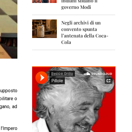
indiani sfidano il
0
1
governo Modi
1
Negli archivi di un
2
0
convento spunta
1
l’antenata della Coca-
2
Cola
2
0
1
3
2
0
1
 supposto
4
ilitare o
2
egano, ad
0
1
5
 l’Impero
2