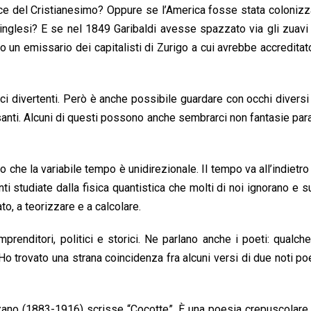
ce del Cristianesimo? Oppure se l’America fosse stata colonizz
e inglesi? E se nel 1849 Garibaldi avesse spazzato via gli zuavi
 un emissario dei capitalisti di Zurigo a cui avrebbe accreditato
i divertenti. Però è anche possibile guardare con occhi diversi 
santi. Alcuni di questi possono anche sembrarci non fantasie par
o che la variabile tempo è unidirezionale. Il tempo va all’indietro
i studiate dalla fisica quantistica che molti di noi ignorano e su
o, a teorizzare e a calcolare.
prenditori, politici e storici. Ne parlano anche i poeti: qualche
 trovato una strana coincidenza fra alcuni versi di due noti po
zano (1883-1916) scrisse “Cocotte”. È una poesia crepuscolare,