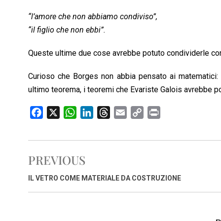
“l’amore che non abbiamo condiviso”,
“il figlio che non ebbi”.
Queste ultime due cose avrebbe potuto condividerle co
Curioso che Borges non abbia pensato ai matematici: i
ultimo teorema, i teoremi che Evariste Galois avrebbe p
F
X
W
L
T
E
C
P
a
h
i
h
m
o
r
c
a
n
r
a
p
i
e
t
k
e
i
y
n
PREVIOUS
b
s
e
a
l
L
t
o
A
d
d
i
IL VETRO COME MATERIALE DA COSTRUZIONE
o
p
I
s
n
k
p
n
k