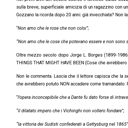
sulla breve, superficiale amicizia di un ragazzino con u
Gozzano la ricorda dopo 20 anni: già invecchiata? Non la r
“
Non amo che le rose che non colsi”;
“Non amo che le cose che potevano essere e non sono s
Oltre mezzo secolo dopo Jorge L. Borges (1899-1986) ins
THINGS THAT MIGHT HAVE BEEN (Cose che avrebbero p
Non le commenta. Lascia che il lettore capisca che la ser
che avrebbero potuto NON accadere come tramandato. Fr
“
l’opera inconcepibile che a Dante fu dato forse di intra
“il dilatato impero che i Vichinghi non vollero fondare”;
“la vittoria dei Sudisti confederati a Gettysburg nel 1865”