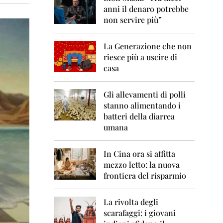
0
anni il denaro potrebbe
6
non servire più”
2
0
La Generazione che non
0
7
riesce più a uscire di
casa
2
0
0
Gli allevamenti di polli
8
stanno alimentando i
batteri della diarrea
2
umana
0
0
9
In Cina ora si affitta
mezzo letto: la nuova
2
frontiera del risparmio
0
1
0
La rivolta degli
scarafaggi: i giovani
2