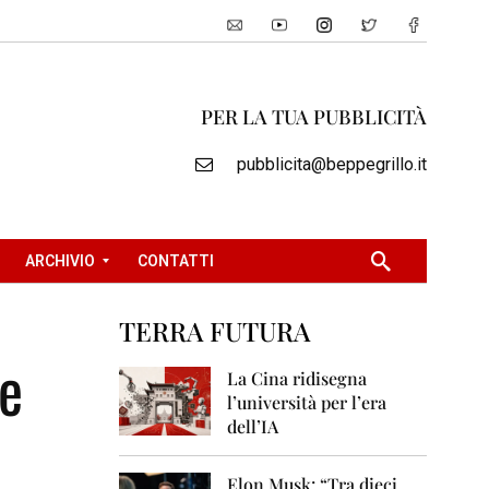
PER LA TUA PUBBLICITÀ
pubblicita@beppegrillo.it
ARCHIVIO
CONTATTI
TERRA FUTURA
2
te
0
La Cina ridisegna
0
l’università per l’era
5
dell’IA
2
0
Elon Musk: “Tra dieci