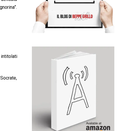
gnorina”.
ntitolati
 Socrate,