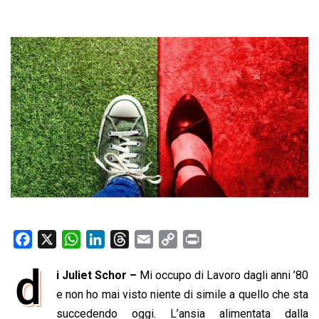
F
X
W
L
T
E
C
P
a
h
i
h
m
o
r
d
i Juliet Schor –
Mi occupo di Lavoro dagli anni ’80
c
a
n
r
a
p
i
e
e non ho mai visto niente di simile a quello che sta
t
k
e
i
y
n
b
s
e
a
l
L
t
succedendo oggi. L’ansia alimentata dalla