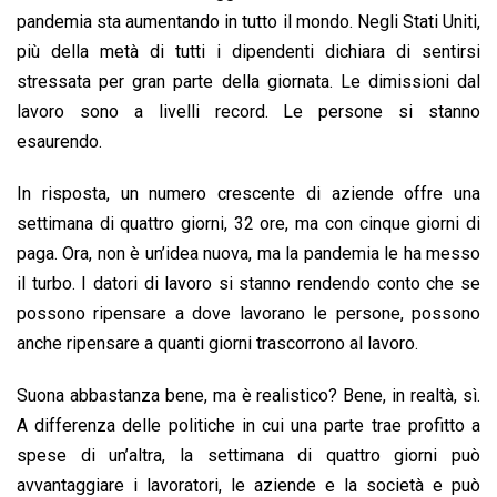
o
A
d
d
i
pandemia sta aumentando in tutto il mondo. Negli Stati Uniti,
o
p
I
s
n
più della metà di tutti i dipendenti dichiara di sentirsi
k
p
n
k
stressata per gran parte della giornata. Le dimissioni dal
lavoro sono a livelli record. Le persone si stanno
esaurendo.
In risposta, un numero crescente di aziende offre una
settimana di quattro giorni, 32 ore, ma con cinque giorni di
paga. Ora, non è un’idea nuova, ma la pandemia le ha messo
il turbo. I datori di lavoro si stanno rendendo conto che se
possono ripensare a dove lavorano le persone, possono
anche ripensare a quanti giorni trascorrono al lavoro.
Suona abbastanza bene, ma è realistico? Bene, in realtà, sì.
A differenza delle politiche in cui una parte trae profitto a
spese di un’altra, la settimana di quattro giorni può
avvantaggiare i lavoratori, le aziende e la società e può