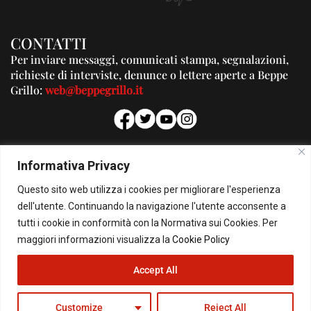
CONTATTI
Per inviare messaggi, comunicati stampa, segnalazioni,
richieste di interviste, denunce o lettere aperte a Beppe
Grillo:
web@beppegrillo.it
PUBBLICITA'
Informativa Privacy
Per la tua pubblicità su questo Blog:
Questo sito web utilizza i cookies per migliorare l'esperienza
pubblicita@beppegrillo.it
dell'utente. Continuando la navigazione l'utente acconsente a
tutti i cookie in conformità con la Normativa sui Cookies. Per
HOMEPAGE
COOKIE POLICY
PRIVACY POLICY
CONTATTI
maggiori informazioni visualizza la
Cookie Policy
Accept All
© Copyright 2026 - Il Blog di Beppe Grillo. All Rights Reserved - Powered by
happygrafic.com
Customize
Reject All