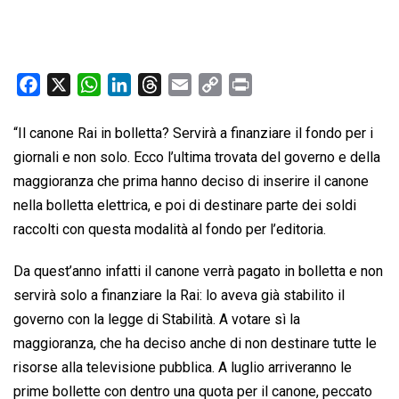
F
X
W
L
T
E
C
P
a
h
i
h
m
o
r
c
a
n
r
a
p
i
“Il canone Rai in bolletta? Servirà a finanziare il fondo per i
e
t
k
e
i
y
n
giornali e non solo. Ecco l’ultima trovata del governo e della
b
s
e
a
l
L
t
maggioranza che prima hanno deciso di inserire il canone
o
A
d
d
i
nella bolletta elettrica, e poi di destinare parte dei soldi
o
p
I
s
n
raccolti con questa modalità al fondo per l’editoria.
k
p
n
k
Da quest’anno infatti il canone verrà pagato in bolletta e non
servirà solo a finanziare la Rai: lo aveva già stabilito il
governo con la legge di Stabilità. A votare sì la
maggioranza, che ha deciso anche di non destinare tutte le
risorse alla televisione pubblica. A luglio arriveranno le
prime bollette con dentro una quota per il canone, peccato