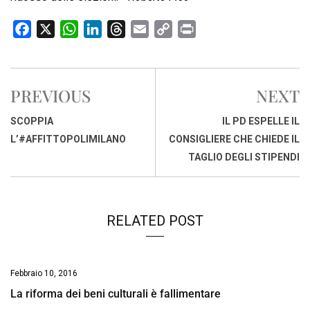
F
X
W
L
T
E
C
P
a
h
i
h
m
o
r
c
a
n
r
a
p
i
e
t
k
e
i
y
n
PREVIOUS
NEXT
b
s
e
a
l
L
t
o
A
d
d
i
SCOPPIA
IL PD ESPELLE IL
o
p
I
s
n
L’#AFFITTOPOLIMILANO
CONSIGLIERE CHE CHIEDE IL
k
p
n
k
TAGLIO DEGLI STIPENDI
RELATED POST
Febbraio 10, 2016
La riforma dei beni culturali è fallimentare