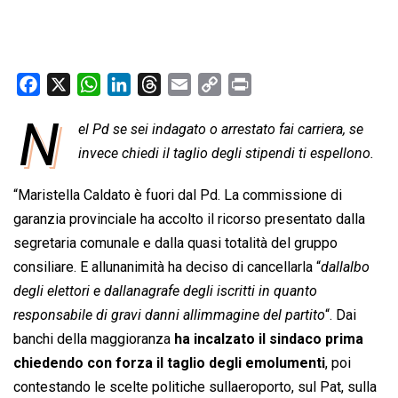
F
X
W
L
T
E
C
P
a
h
i
h
m
o
r
N
el Pd se sei indagato o arrestato fai carriera, se
c
a
n
r
a
p
i
e
invece chiedi il taglio degli stipendi ti espellono.
t
k
e
i
y
n
b
s
e
a
l
L
t
“Maristella Caldato è fuori dal Pd. La commissione di
o
A
d
d
i
garanzia provinciale ha accolto il ricorso presentato dalla
o
p
I
s
n
segretaria comunale e dalla quasi totalità del gruppo
k
p
n
k
consiliare. E allunanimità ha deciso di cancellarla “
dallalbo
degli elettori e dallanagrafe degli iscritti in quanto
responsabile di gravi danni allimmagine del partito
“. Dai
banchi della maggioranza
ha incalzato il sindaco prima
chiedendo con forza il taglio degli emolumenti
, poi
contestando le scelte politiche sullaeroporto, sul Pat, sulla