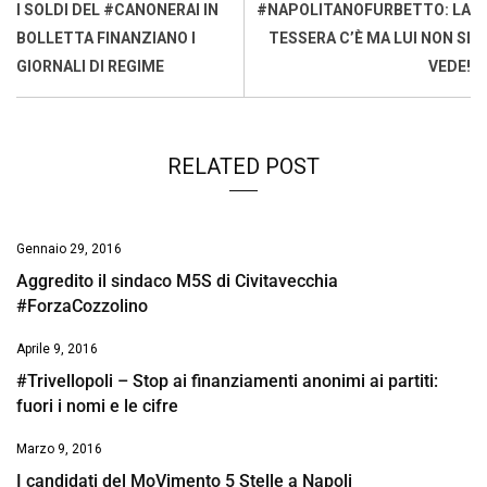
o
A
d
d
i
I SOLDI DEL #CANONERAI IN
#NAPOLITANOFURBETTO: LA
o
p
I
s
n
BOLLETTA FINANZIANO I
TESSERA C’È MA LUI NON SI
k
p
n
k
GIORNALI DI REGIME
VEDE!
RELATED POST
Gennaio 29, 2016
Aggredito il sindaco M5S di Civitavecchia
#ForzaCozzolino
Aprile 9, 2016
#Trivellopoli – Stop ai finanziamenti anonimi ai partiti:
fuori i nomi e le cifre
Marzo 9, 2016
I candidati del MoVimento 5 Stelle a Napoli