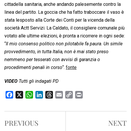
cittadella sanitaria, anche andando palesemente contro la
linea del partito. La goccia che ha fatto traboccare il vaso è
stata lesposto alla Corte dei Conti per la vicenda della
società Actt Servizi. La Caldato, il consigliere comunale più
votato alle ultime elezioni, è pronta a ricorrere in ogni sede:
“
Il mio consenso politico non pilotabile fa paura. Un simile
provvedimento, in tutta Italia, non è mai stato preso
nemmeno per tesserati con avvisi di garanzia o
procedimenti penali in corso
“.
fonte
VIDEO
Tutti gli indagati PD
F
X
W
L
T
E
C
P
a
h
i
h
m
o
r
c
a
n
r
a
p
i
e
t
k
e
i
y
n
PREVIOUS
NEXT
b
s
e
a
l
L
t