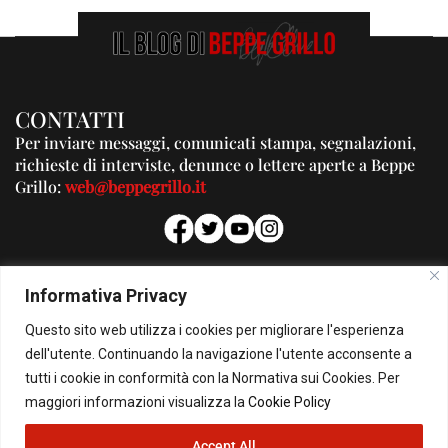
CONTATTI
Per inviare messaggi, comunicati stampa, segnalazioni,
richieste di interviste, denunce o lettere aperte a Beppe
Grillo:
web@beppegrillo.it
PUBBLICITA'
Informativa Privacy
Per la tua pubblicità su questo Blog:
Questo sito web utilizza i cookies per migliorare l'esperienza
pubblicita@beppegrillo.it
dell'utente. Continuando la navigazione l'utente acconsente a
tutti i cookie in conformità con la Normativa sui Cookies. Per
HOMEPAGE
COOKIE POLICY
PRIVACY POLICY
CONTATTI
maggiori informazioni visualizza la
Cookie Policy
Accept All
© Copyright 2026 - Il Blog di Beppe Grillo. All Rights Reserved - Powered by