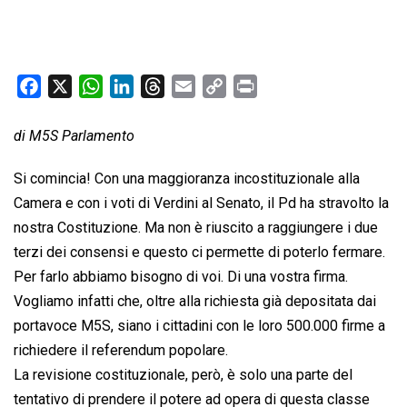
F
X
W
L
T
E
C
P
a
h
i
h
m
o
r
c
a
n
r
a
p
i
di M5S Parlamento
e
t
k
e
i
y
n
Si comincia! Con una maggioranza incostituzionale alla
b
s
e
a
l
L
t
Camera e con i voti di Verdini al Senato, il Pd ha stravolto la
o
A
d
d
i
nostra Costituzione. Ma non è riuscito a raggiungere i due
o
p
I
s
n
k
p
n
k
terzi dei consensi e questo ci permette di poterlo fermare.
Per farlo abbiamo bisogno di voi. Di una vostra firma.
Vogliamo infatti che, oltre alla richiesta già depositata dai
portavoce M5S, siano i cittadini con le loro 500.000 firme a
richiedere il referendum popolare.
La revisione costituzionale, però, è solo una parte del
tentativo di prendere il potere ad opera di questa classe