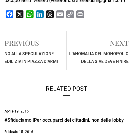
Jacopo Berti  Veneto (
venetom5sreferendum@gmail.com
)
F
X
W
L
T
E
C
P
a
h
i
h
m
o
r
c
a
n
r
a
p
i
e
t
k
e
i
y
n
PREVIOUS
NEXT
b
s
e
a
l
L
t
o
A
d
d
i
NO ALLA SPECULAZIONE
L’ANOMALIA DEL MONOPOLIO
o
p
I
s
n
EDILIZIA IN PIAZZA D’ARMI
DELLA SIAE DEVE FINIRE
k
p
n
k
RELATED POST
Aprile 19, 2016
#SfiduciamoliPer occuparci dei cittadini, non delle lobby
Febbraio 15, 2016