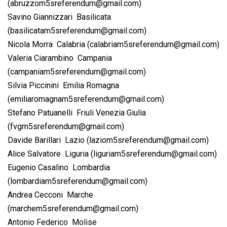
(
abruzzom5sreferendum@gmail.com
)
Savino Giannizzari  Basilicata
(
basilicatam5sreferendum@gmail.com
)
Nicola Morra  Calabria (
calabriam5sreferendum@gmail.com
)
Valeria Ciarambino  Campania
(
campaniam5sreferendum@gmail.com
)
Silvia Piccinini  Emilia Romagna
(
emiliaromagnam5sreferendum@gmail.com
)
Stefano Patuanelli  Friuli Venezia Giulia
(
fvgm5sreferendum@gmail.com
)
Davide Barillari  Lazio (
laziom5sreferendum@gmail.com
)
Alice Salvatore  Liguria (
liguriam5sreferendum@gmail.com
)
Eugenio Casalino  Lombardia
(
lombardiam5sreferendum@gmail.com
)
Andrea Cecconi  Marche
(
marchem5sreferendum@gmail.com
)
Antonio Federico  Molise