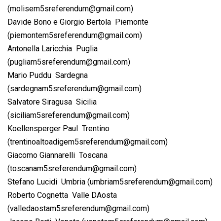
(
molisem5sreferendum@gmail.com
)
Davide Bono e Giorgio Bertola  Piemonte
(
piemontem5sreferendum@gmail.com
)
Antonella Laricchia  Puglia
(
pugliam5sreferendum@gmail.com
)
Mario Puddu  Sardegna
(
sardegnam5sreferendum@gmail.com
)
Salvatore Siragusa  Sicilia
(
siciliam5sreferendum@gmail.com
)
Koellensperger Paul  Trentino
(
trentinoaltoadigem5sreferendum@gmail.com
)
Giacomo Giannarelli  Toscana
(
toscanam5sreferendum@gmail.com
)
Stefano Lucidi  Umbria (
umbriam5sreferendum@gmail.com
)
Roberto Cognetta  Valle DAosta
(
valledaostam5sreferendum@gmail.com
)