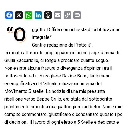
F
X
W
L
T
E
C
P
a
h
i
h
m
o
r
“O
ggetto: Diffida con richiesta di pubblicazione
c
a
n
r
a
p
i
e
integrale.”
t
k
e
i
y
n
b
s
e
a
l
L
t
Gentile redazione del “fatto.it”,
o
A
d
d
i
In merito all’
articolo
oggi apparso in home page, a firma di
o
p
I
s
n
Giulia Zaccariello, ci tengo a precisare quanto segue.
k
p
n
k
Non esiste alcuna frattura o divergenza d’opinioni tra il
sottoscritto ed il consigliere Davide Bono, tantomeno
esemplificativa dell’attuale situazione interna del
MoVimento 5 stelle. La notizia di una mia presunta
ribellione verso Beppe Grillo, era stata dal sottoscritto
prontamente smentita già quattro giorni addietro. Non è mio
compito commentare, giustificare o condannare questo tipo
di decisioni. Il lavoro di ogni eletto a 5 Stelle è dedicato e