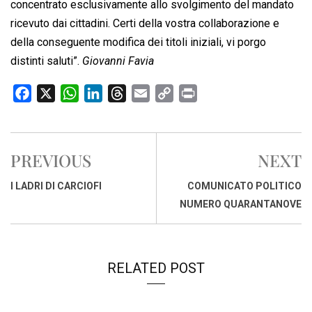
concentrato esclusivamente allo svolgimento del mandato
ricevuto dai cittadini. Certi della vostra collaborazione e
della conseguente modifica dei titoli iniziali, vi porgo
distinti saluti”.
Giovanni Favia
F
X
W
L
T
E
C
P
a
h
i
h
m
o
r
c
a
n
r
a
p
i
e
t
k
e
i
y
n
PREVIOUS
NEXT
b
s
e
a
l
L
t
o
A
d
d
i
I LADRI DI CARCIOFI
COMUNICATO POLITICO
o
p
I
s
n
NUMERO QUARANTANOVE
k
p
n
k
RELATED POST