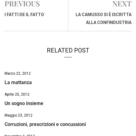
PREVIOUS
NEXT
b
s
e
a
l
L
t
o
A
d
d
i
I FATTI DE IL FATTO
LA CAMUSSO SI È ISCRITTA
o
p
I
s
n
ALLA CONFINDUSTRIA
k
p
n
k
RELATED POST
Marzo 22, 2012
La mattanza
Aprile 25, 2012
Un sogno insieme
Maggio 23, 2012
Corruzioni, prescrizioni e concussioni