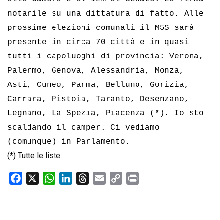
notarile su una dittatura di fatto. Alle
prossime elezioni comunali il M5S sarà
presente in circa 70 città e in quasi
tutti i capoluoghi di provincia: Verona,
Palermo, Genova, Alessandria, Monza,
Asti, Cuneo, Parma, Belluno, Gorizia,
Carrara, Pistoia, Taranto, Desenzano,
Legnano, La Spezia, Piacenza (*). Io sto
scaldando il camper. Ci vediamo
(comunque) in Parlamento.
(*)
Tutte le liste
F
X
W
L
T
E
C
P
a
h
i
h
m
o
r
c
a
n
r
a
p
i
e
t
k
e
i
y
n