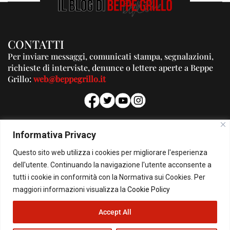
CONTATTI
Per inviare messaggi, comunicati stampa, segnalazioni,
richieste di interviste, denunce o lettere aperte a Beppe
Grillo:
web@beppegrillo.it
PUBBLICITA'
Informativa Privacy
Per la tua pubblicità su questo Blog:
Questo sito web utilizza i cookies per migliorare l'esperienza
pubblicita@beppegrillo.it
dell'utente. Continuando la navigazione l'utente acconsente a
tutti i cookie in conformità con la Normativa sui Cookies. Per
HOMEPAGE
COOKIE POLICY
PRIVACY POLICY
CONTATTI
maggiori informazioni visualizza la
Cookie Policy
Accept All
© Copyright 2026 - Il Blog di Beppe Grillo. All Rights Reserved - Powered by
happygrafic.com