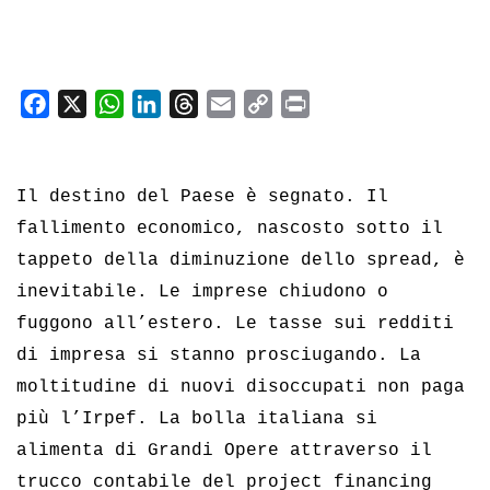
F
X
W
L
T
E
C
P
a
h
i
h
m
o
r
c
a
n
r
a
p
i
e
t
k
e
i
y
n
Il destino del Paese è segnato. Il
b
s
e
a
l
L
t
fallimento economico, nascosto sotto il
o
A
d
d
i
tappeto della diminuzione dello spread, è
o
p
I
s
n
inevitabile. Le imprese chiudono o
k
p
n
k
fuggono all’estero. Le tasse sui redditi
di impresa si stanno prosciugando. La
moltitudine di nuovi disoccupati non paga
più l’Irpef. La bolla italiana si
alimenta di Grandi Opere attraverso il
trucco contabile del project financing