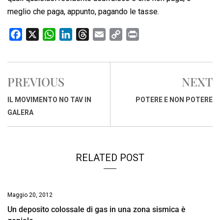
meglio che paga, appunto, pagando le tasse.
F
X
W
L
T
E
C
P
a
h
i
h
m
o
r
c
a
n
r
a
p
i
e
t
k
e
i
y
n
PREVIOUS
NEXT
b
s
e
a
l
L
t
o
A
d
d
i
IL MOVIMENTO NO TAV IN
POTERE E NON POTERE
o
p
I
s
n
GALERA
k
p
n
k
RELATED POST
Maggio 20, 2012
Un deposito colossale di gas in una zona sismica è