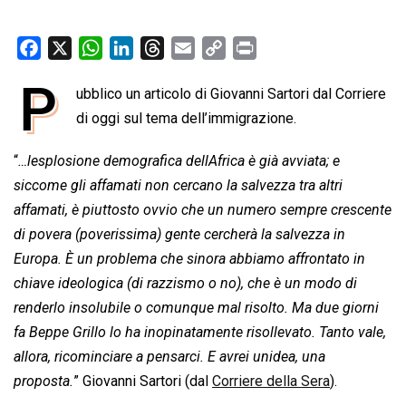
F
X
W
L
T
E
C
P
a
h
i
h
m
o
r
P
ubblico un articolo di Giovanni Sartori dal Corriere
c
a
n
r
a
p
i
e
di oggi sul tema dell’immigrazione.
t
k
e
i
y
n
b
s
e
a
l
L
t
“
…lesplosione demografica dellAfrica è già avviata; e
o
A
d
d
i
siccome gli affamati non cercano la salvezza tra altri
o
p
I
s
n
affamati, è piuttosto ovvio che un numero sempre crescente
k
p
n
k
di povera (poverissima) gente cercherà la salvezza in
Europa. È un problema che sinora abbiamo affrontato in
chiave ideologica (di razzismo o no), che è un modo di
renderlo insolubile o comunque mal risolto. Ma due giorni
fa Beppe Grillo lo ha inopinatamente risollevato. Tanto vale,
allora, ricominciare a pensarci. E avrei unidea, una
proposta.
” Giovanni Sartori (dal
Corriere della Sera
).