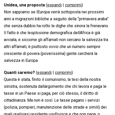
Unidea, una proposta
(
espandi
|
comprimi
)
Non sappiamo se lEuropa verrà sottoposta nei prossimi
anni a migrazioni bibliche a seguito della “primavera araba”
che senza dubbio ha rotto le dighe che sinora la frenavano.
Il fatto è che lesplosione demografica dellAfrica è già
avviata; e siccome gli affamati non cercano la salvezza tra
altri affamati, è piuttosto ovvio che un numero sempre
crescente di povera (poverissima) gente cercherà la
salvezza in Europa.
Quanti saremo?
(
espandi
|
comprimi
)
Questa è stata, finito il comunismo, la tesi della nostra
sinistra, sostenuta dallargomento che chi lavora e paga le
tasse in un Paese si paga, per ciò stesso, il diritto di
cittadinanza. Ma non è così. Le tasse pagano i servizi
(polizia, pompieri, manutenzione delle strade e simili) dei
quali qualsiasi residente usufruisce e che non paga, o