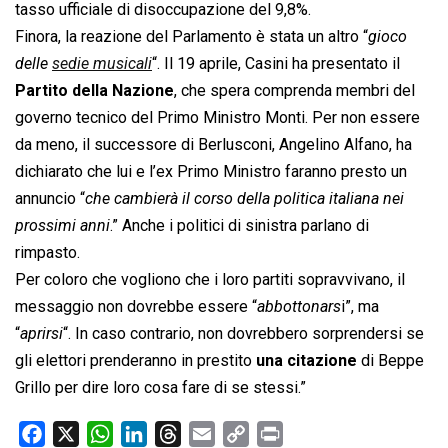
tasso ufficiale di disoccupazione del 9,8%.
Finora, la reazione del Parlamento è stata un altro “
gioco
delle
sedie musicali
“. Il 19 aprile, Casini ha presentato il
Partito della Nazione
, che spera comprenda membri del
governo tecnico del Primo Ministro Monti. Per non essere
da meno, il successore di Berlusconi, Angelino Alfano, ha
dichiarato che lui e l’ex Primo Ministro faranno presto un
annuncio “
che cambierà il corso della politica italiana nei
prossimi anni
.” Anche i politici di sinistra parlano di
rimpasto.
Per coloro che vogliono che i loro partiti sopravvivano, il
messaggio non dovrebbe essere “
abbottonars
i”, ma
“
aprirsi
“. In caso contrario, non dovrebbero sorprendersi se
gli elettori prenderanno in prestito
una citazione
di Beppe
Grillo per dire loro cosa fare di se stessi.”
F
X
W
L
T
E
C
P