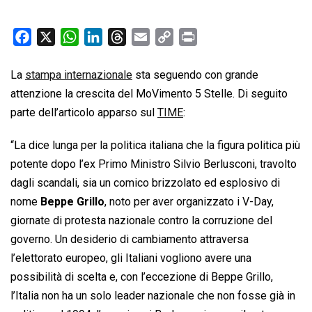
F
X
W
L
T
E
C
P
a
h
i
h
m
o
r
c
a
n
r
a
p
i
La
stampa internazionale
sta seguendo con grande
e
t
k
e
i
y
n
attenzione la crescita del MoVimento 5 Stelle. Di seguito
b
s
e
a
l
L
t
parte dell’articolo apparso sul
TIME
:
o
A
d
d
i
“La dice lunga per la politica italiana che la figura politica più
o
p
I
s
n
k
p
n
k
potente dopo l’ex Primo Ministro Silvio Berlusconi, travolto
dagli scandali, sia un comico brizzolato ed esplosivo di
nome
Beppe Grillo
, noto per aver organizzato i V-Day,
giornate di protesta nazionale contro la corruzione del
governo. Un desiderio di cambiamento attraversa
l’elettorato europeo, gli Italiani vogliono avere una
possibilità di scelta e, con l’eccezione di Beppe Grillo,
l’Italia non ha un solo leader nazionale che non fosse già in