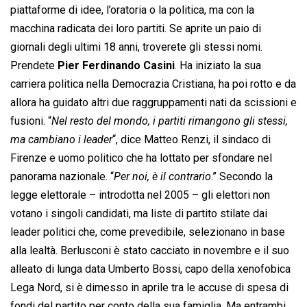
piattaforme di idee, l’oratoria o la politica, ma con la
macchina radicata dei loro partiti. Se aprite un paio di
giornali degli ultimi 18 anni, troverete gli stessi nomi.
Prendete
Pier Ferdinando Casini
. Ha iniziato la sua
carriera politica nella Democrazia Cristiana, ha poi rotto e da
allora ha guidato altri due raggruppamenti nati da scissioni e
fusioni. “
Nel resto del mondo, i partiti rimangono gli stessi,
ma cambiano i leader
“, dice Matteo Renzi, il sindaco di
Firenze e uomo politico che ha lottato per sfondare nel
panorama nazionale. “
Per noi, è il contrario
.” Secondo la
legge elettorale – introdotta nel 2005 – gli elettori non
votano i singoli candidati, ma liste di partito stilate dai
leader politici che, come prevedibile, selezionano in base
alla lealtà. Berlusconi è stato cacciato in novembre e il suo
alleato di lunga data Umberto Bossi, capo della xenofobica
Lega Nord, si è dimesso in aprile tra le accuse di spesa di
fondi del partito per conto della sua famiglia. Ma entrambi