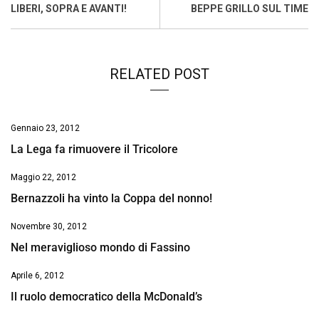
o
A
d
d
i
LIBERI, SOPRA E AVANTI!
BEPPE GRILLO SUL TIME
o
p
I
s
n
k
p
n
k
RELATED POST
Gennaio 23, 2012
La Lega fa rimuovere il Tricolore
Maggio 22, 2012
Bernazzoli ha vinto la Coppa del nonno!
Novembre 30, 2012
Nel meraviglioso mondo di Fassino
Aprile 6, 2012
Il ruolo democratico della McDonald’s