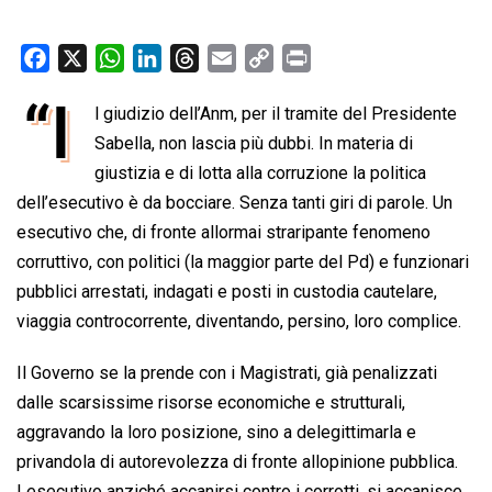
F
X
W
L
T
E
C
P
a
h
i
h
m
o
r
“I
l giudizio dell’Anm, per il tramite del Presidente
c
a
n
r
a
p
i
e
Sabella, non lascia più dubbi. In materia di
t
k
e
i
y
n
b
s
e
a
l
L
t
giustizia e di lotta alla corruzione la politica
o
A
d
d
i
dell’esecutivo è da bocciare. Senza tanti giri di parole. Un
o
p
I
s
n
esecutivo che, di fronte allormai straripante fenomeno
k
p
n
k
corruttivo, con politici (la maggior parte del Pd) e funzionari
pubblici arrestati, indagati e posti in custodia cautelare,
viaggia controcorrente, diventando, persino, loro complice.
Il Governo se la prende con i Magistrati, già penalizzati
dalle scarsissime risorse economiche e strutturali,
aggravando la loro posizione, sino a delegittimarla e
privandola di autorevolezza di fronte allopinione pubblica.
Lesecutivo anziché accanirsi contro i corrotti, si accanisce