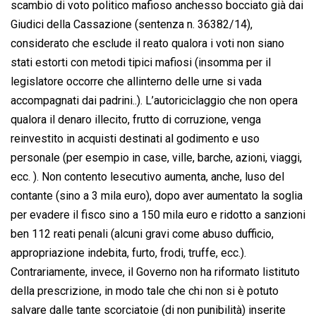
scambio di voto politico mafioso anchesso bocciato già dai
Giudici della Cassazione (sentenza n. 36382/14),
considerato che esclude il reato qualora i voti non siano
stati estorti con metodi tipici mafiosi (insomma per il
legislatore occorre che allinterno delle urne si vada
accompagnati dai padrini..). L’autoriciclaggio che non opera
qualora il denaro illecito, frutto di corruzione, venga
reinvestito in acquisti destinati al godimento e uso
personale (per esempio in case, ville, barche, azioni, viaggi,
ecc. ). Non contento lesecutivo aumenta, anche, luso del
contante (sino a 3 mila euro), dopo aver aumentato la soglia
per evadere il fisco sino a 150 mila euro e ridotto a sanzioni
ben 112 reati penali (alcuni gravi come abuso dufficio,
appropriazione indebita, furto, frodi, truffe, ecc.).
Contrariamente, invece, il Governo non ha riformato listituto
della prescrizione, in modo tale che chi non si è potuto
salvare dalle tante scorciatoie (di non punibilità) inserite