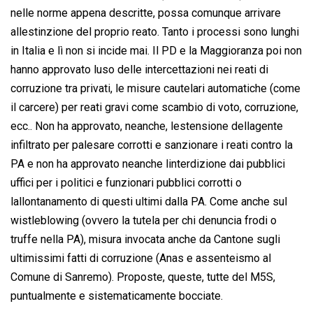
nelle norme appena descritte, possa comunque arrivare
allestinzione del proprio reato. Tanto i processi sono lunghi
in Italia e lì non si incide mai. Il PD e la Maggioranza poi non
hanno approvato luso delle intercettazioni nei reati di
corruzione tra privati, le misure cautelari automatiche (come
il carcere) per reati gravi come scambio di voto, corruzione,
ecc.. Non ha approvato, neanche, lestensione dellagente
infiltrato per palesare corrotti e sanzionare i reati contro la
PA e non ha approvato neanche linterdizione dai pubblici
uffici per i politici e funzionari pubblici corrotti o
lallontanamento di questi ultimi dalla PA. Come anche sul
wistleblowing (ovvero la tutela per chi denuncia frodi o
truffe nella PA), misura invocata anche da Cantone sugli
ultimissimi fatti di corruzione (Anas e assenteismo al
Comune di Sanremo). Proposte, queste, tutte del M5S,
puntualmente e sistematicamente bocciate.