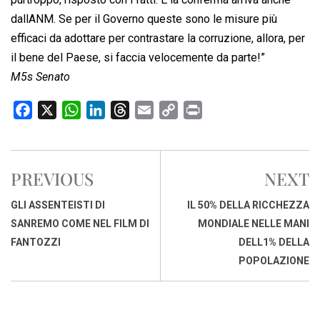
dallANM. Se per il Governo queste sono le misure più
efficaci da adottare per contrastare la corruzione, allora, per
il bene del Paese, si faccia velocemente da parte!”
M5s Senato
F
X
W
L
T
E
C
P
a
h
i
h
m
o
r
c
a
n
r
a
p
i
e
t
k
e
i
y
n
PREVIOUS
NEXT
b
s
e
a
l
L
t
o
A
d
d
i
GLI ASSENTEISTI DI
IL 50% DELLA RICCHEZZA
o
p
I
s
n
SANREMO COME NEL FILM DI
MONDIALE NELLE MANI
k
p
n
k
FANTOZZI
DELL1% DELLA
POPOLAZIONE