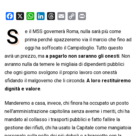
F
X
W
L
T
E
C
P
a
h
i
h
m
o
r
S
e il M5S governerà Roma, nulla sarà più come
c
a
n
r
a
p
i
e
prima perché spazzeremo via il marcio che fino ad
t
k
e
i
y
n
b
s
e
a
l
L
t
oggi ha soffocato il Campidoglio. Tutto questo
o
A
d
d
i
avrà un prezzo, ma
a pagarlo non saranno gli onesti
. Non
o
p
I
s
n
avranno nulla da temere le migliaia di dipendenti pubblici
k
p
n
k
che ogni giorno svolgono il proprio lavoro con onestà
sfidando il malgoverno che li circonda.
A loro restituiremo
dignità e valore
.
Manderemo a casa, invece, chi finora ha occupato un posto
nell’amministrazione capitolina senza averne i meriti, chi ha
mandato al collasso i trasporti pubblici e fatto fallire la
gestione dei rifiuti, chi ha usato la Capitale come mangiatoia
personale sulla pelle dei più deboli e a braccetto con la