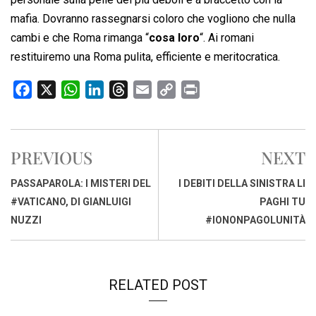
mafia. Dovranno rassegnarsi coloro che vogliono che nulla
cambi e che Roma rimanga “
cosa loro
“. Ai romani
restituiremo una Roma pulita, efficiente e meritocratica.
F
X
W
L
T
E
C
P
a
h
i
h
m
o
r
c
a
n
r
a
p
i
e
t
k
e
i
y
n
PREVIOUS
NEXT
b
s
e
a
l
L
t
o
A
d
d
i
PASSAPAROLA: I MISTERI DEL
I DEBITI DELLA SINISTRA LI
o
p
I
s
n
#VATICANO, DI GIANLUIGI
PAGHI TU
k
p
n
k
NUZZI
#IONONPAGOLUNITÀ
RELATED POST