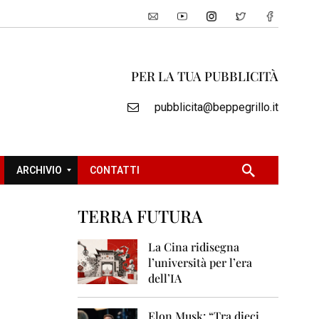
PER LA TUA PUBBLICITÀ
pubblicita@beppegrillo.it
ARCHIVIO
CONTATTI
TERRA FUTURA
2
0
La Cina ridisegna
0
l’università per l’era
5
dell’IA
2
0
Elon Musk: “Tra dieci