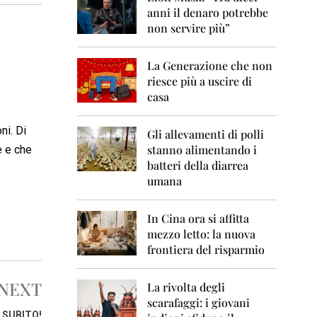
0
anni il denaro potrebbe
6
non servire più”
2
0
La Generazione che non
0
7
riesce più a uscire di
casa
2
0
ni. Di
0
Gli allevamenti di polli
8
stanno alimentando i
e e che
batteri della diarrea
2
umana
0
0
9
In Cina ora si affitta
mezzo letto: la nuova
2
frontiera del risparmio
0
1
0
NEXT
La rivolta degli
scarafaggi: i giovani
2
 SUBITO!