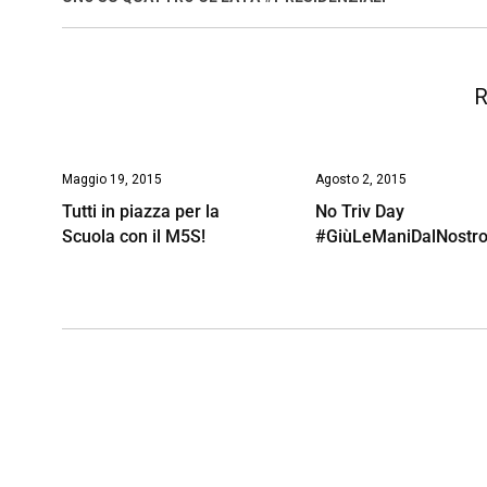
o
p
I
s
n
k
p
n
k
R
Maggio 19, 2015
Agosto 2, 2015
Tutti in piazza per la
No Triv Day
Scuola con il M5S!
#GiùLeManiDalNostr