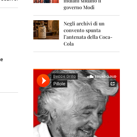
indiani sfidano il
0
1
governo Modi
1
Negli archivi di un
2
0
convento spunta
1
l’antenata della Coca-
2
Cola
2
0
ze
1
3
2
0
1
4
2
0
1
5
2