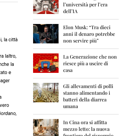
0
l’università per l’era
6
dell’IA
2
0
Elon Musk: “Tra dieci
0
anni il denaro potrebbe
7
 la città
non servire più”
2
0
laltro,
La Generazione che non
0
8
riesce più a uscire di
nche la
casa
tato e
2
0
nager
0
Gli allevamenti di polli
9
stanno alimentando i
a
batteri della diarrea
2
 vero
umana
0
Giordano,
1
0
In Cina ora si affitta
mezzo letto: la nuova
2
frontiera del risparmio