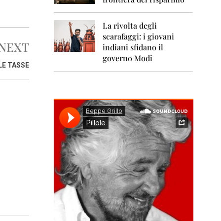
0
1
1
La rivolta degli
scarafaggi: i giovani
2
NEXT
0
indiani sfidano il
1
governo Modi
2
LE TASSE
2
0
1
3
2
0
1
4
2
0
1
5
2