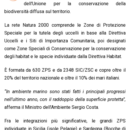
b
s
e
a
l
L
t
dell’Unione per la conservazione della
o
A
d
d
i
biodiversità diffusa sul territorio.
o
p
I
s
n
La rete Natura 2000 comprende le Zone di Protezione
k
p
n
k
Speciale per la tutela degli uccelli in base alla Direttiva
Uccelli e i Siti di Importanza Comunitaria, poi designati
come Zone Speciali di Conservazione per la conservazione
degli habitat e le specie individuate dalla Direttiva Habitat.
È formata da 630 ZPS e da 2348 SIC/ZSC e copre oltre il
20% del territorio nazionale e oltre il 10% dei mari italiani.
“In ambiente marino sono stati fatti i principali progressi
nell’ultimo anno, con il raddoppio della superficie protetta”,
afferma il Ministro dell’Ambiente Sergio Costa.
Fra le integrazioni più significative, le grandi ZPS
individuate in Sicilia (isole Pelagie) e Sardegna (Bocche di