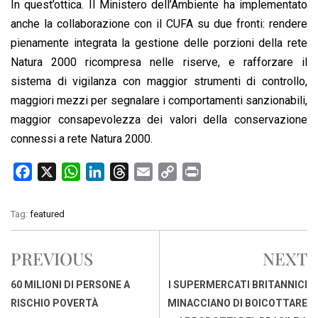
In quest’ottica. Il Ministero dell’Ambiente ha implementato
anche la collaborazione con il CUFA su due fronti: rendere
pienamente integrata la gestione delle porzioni della rete
Natura 2000 ricompresa nelle riserve, e rafforzare il
sistema di vigilanza con maggior strumenti di controllo,
maggiori mezzi per segnalare i comportamenti sanzionabili,
maggior consapevolezza dei valori della conservazione
connessi a rete Natura 2000.
F
X
W
L
T
E
C
P
a
h
i
h
m
o
r
c
a
n
r
a
p
i
Tag:
featured
e
t
k
e
i
y
n
b
s
e
a
l
L
t
PREVIOUS
NEXT
o
A
d
d
i
o
p
I
s
n
60 MILIONI DI PERSONE A
I SUPERMERCATI BRITANNICI
k
p
n
k
RISCHIO POVERTÀ
MINACCIANO DI BOICOTTARE