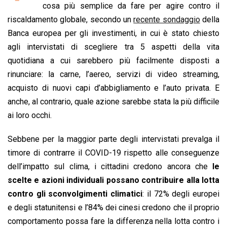
b
s
e
a
l
L
t
cosa più semplice da fare per agire contro il
o
A
d
d
i
riscaldamento globale, secondo un
recente sondaggio
della
o
p
I
s
n
Banca europea per gli investimenti, in cui è stato chiesto
k
p
n
k
agli intervistati di scegliere tra 5 aspetti della vita
quotidiana a cui sarebbero più facilmente disposti a
rinunciare: la carne, l’aereo, servizi di video streaming,
acquisto di nuovi capi d’abbigliamento e l’auto privata. E
anche, al contrario, quale azione sarebbe stata la più difficile
ai loro occhi.
Sebbene per la maggior parte degli intervistati prevalga il
timore di contrarre il COVID-19 rispetto alle conseguenze
dell’impatto sul clima, i cittadini credono ancora che
le
scelte e azioni individuali possano contribuire alla lotta
contro gli sconvolgimenti climatici
: il 72% degli europei
e degli statunitensi e l’84% dei cinesi credono che il proprio
comportamento possa fare la differenza nella lotta contro i