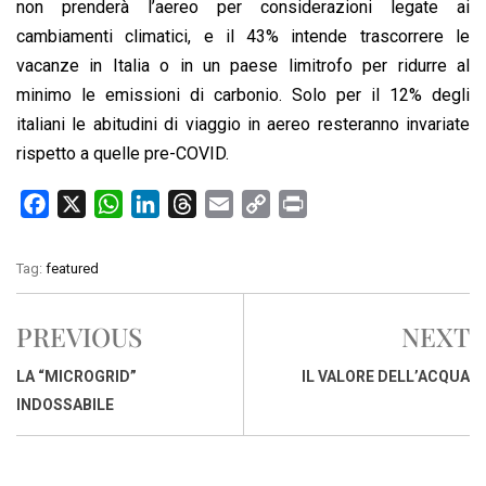
non prenderà l’aereo per considerazioni legate ai
cambiamenti climatici, e il 43% intende trascorrere le
vacanze in Italia o in un paese limitrofo per ridurre al
minimo le emissioni di carbonio. Solo per il 12% degli
italiani le abitudini di viaggio in aereo resteranno invariate
rispetto a quelle pre-COVID.
F
X
W
L
T
E
C
P
a
h
i
h
m
o
r
c
a
n
r
a
p
i
Tag:
featured
e
t
k
e
i
y
n
b
s
e
a
l
L
t
PREVIOUS
NEXT
o
A
d
d
i
o
p
I
s
n
LA “MICROGRID”
IL VALORE DELL’ACQUA
k
p
n
k
INDOSSABILE