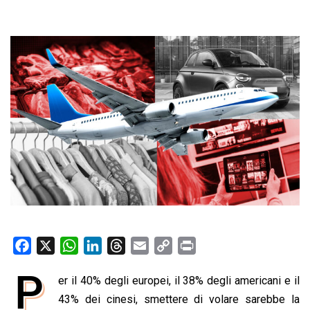
F
X
W
L
T
E
C
P
a
h
i
h
m
o
r
P
er il 40% degli europei, il 38% degli americani e il
c
a
n
r
a
p
i
e
43% dei cinesi, smettere di volare sarebbe la
t
k
e
i
y
n