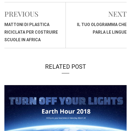
e
t
k
e
i
y
n
b
s
e
a
l
L
t
PREVIOUS
NEXT
o
A
d
d
i
o
p
I
s
n
MATTONI DI PLASTICA
IL TUO OLOGRAMMA CHE
k
p
n
k
RICICLATA PER COSTRUIRE
PARLA LE LINGUE
SCUOLE IN AFRICA
RELATED POST