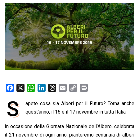
F
X
W
L
T
E
C
P
a
h
i
h
m
o
r
S
apete cosa sia Alberi per il Futuro? Torna anche
c
a
n
r
a
p
i
e
quest’anno, il 16 e il 17 novembre in tutta Italia.
t
k
e
i
y
n
b
s
e
a
l
L
t
In occasione della Giornata Nazionale dell’Albero, celebrata
o
A
d
d
i
il 21 novembre di ogni anno, pianteremo centinaia di alberi
o
p
I
s
n