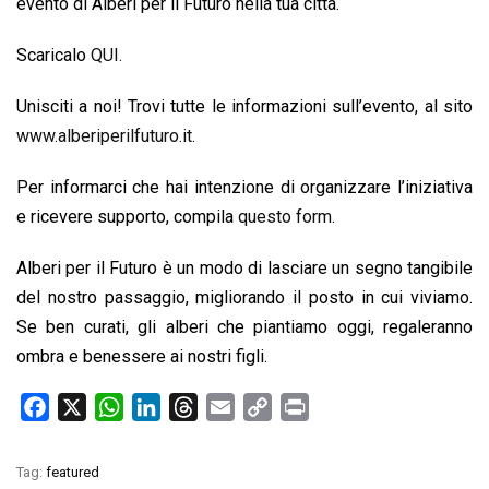
evento di Alberi per il Futuro nella tua città.
Scaricalo
QUI.
Unisciti a noi! Trovi tutte le informazioni sull’evento, al sito
www.alberiperilfuturo.it
.
Per informarci che hai intenzione di organizzare l’iniziativa
e ricevere supporto, compila
questo form
.
Alberi per il Futuro è un modo di lasciare un segno tangibile
del nostro passaggio, migliorando il posto in cui viviamo.
Se ben curati, gli alberi che piantiamo oggi, regaleranno
ombra e benessere ai nostri figli.
F
X
W
L
T
E
C
P
a
h
i
h
m
o
r
c
a
n
r
a
p
i
Tag:
featured