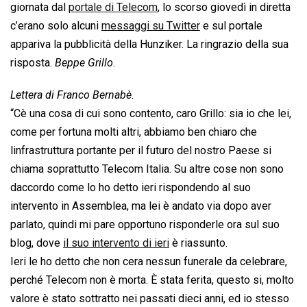
giornata dal
portale di Telecom
, lo scorso giovedì in diretta
c’erano solo alcuni
messaggi su Twitter
e sul portale
appariva la pubblicità della Hunziker. La ringrazio della sua
risposta.
Beppe Grillo
.
Lettera di Franco Bernabè.
“Cè una cosa di cui sono contento, caro Grillo: sia io che lei,
come per fortuna molti altri, abbiamo ben chiaro che
linfrastruttura portante per il futuro del nostro Paese si
chiama soprattutto Telecom Italia. Su altre cose non sono
daccordo come lo ho detto ieri rispondendo al suo
intervento in Assemblea, ma lei è andato via dopo aver
parlato, quindi mi pare opportuno risponderle ora sul suo
blog, dove
il suo intervento di ieri
è riassunto.
Ieri le ho detto che non cera nessun funerale da celebrare,
perché Telecom non è morta. È stata ferita, questo si, molto
valore è stato sottratto nei passati dieci anni, ed io stesso