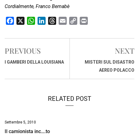
Cordialmente, Franco Bernabè
F
X
W
L
T
E
C
P
a
h
i
h
m
o
r
c
a
n
r
a
p
i
e
t
k
e
i
y
n
PREVIOUS
NEXT
b
s
e
a
l
L
t
o
A
d
d
i
I GAMBERI DELLA LOUISIANA
MISTERI SUL DISASTRO
o
p
I
s
n
AEREO POLACCO
k
p
n
k
RELATED POST
Settembre 5, 2010
Il camionista inc….to