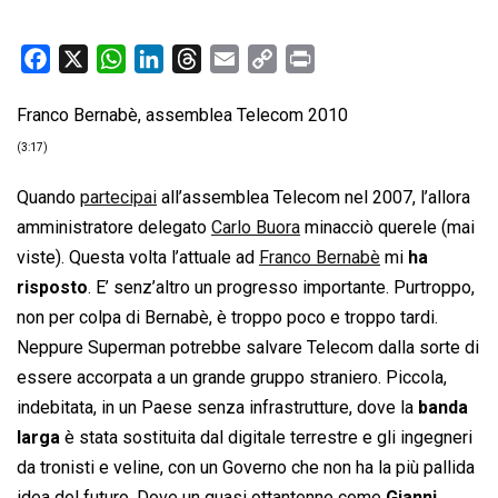
F
X
W
L
T
E
C
P
a
h
i
h
m
o
r
Franco Bernabè, assemblea Telecom 2010
c
a
n
r
a
p
i
e
t
k
e
i
y
n
(3:17)
b
s
e
a
l
L
t
Quando
partecipai
all’assemblea Telecom nel 2007, l’allora
o
A
d
d
i
amministratore delegato
Carlo Buora
minacciò querele (mai
o
p
I
s
n
viste). Questa volta l’attuale ad
Franco Bernabè
mi
ha
k
p
n
k
risposto
. E’ senz’altro un progresso importante. Purtroppo,
non per colpa di Bernabè, è troppo poco e troppo tardi.
Neppure Superman potrebbe salvare Telecom dalla sorte di
essere accorpata a un grande gruppo straniero. Piccola,
indebitata, in un Paese senza infrastrutture, dove la
banda
larga
è stata sostituita dal digitale terrestre e gli ingegneri
da tronisti e veline, con un Governo che non ha la più pallida
idea del futuro. Dove un quasi ottantenne come
Gianni