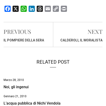
F
X
W
L
T
E
C
P
a
h
i
h
m
o
r
c
a
n
r
a
p
i
e
t
k
e
i
y
n
PREVIOUS
NEXT
b
s
e
a
l
L
t
o
A
d
d
i
IL POMPIERE DELLA SERA
CALDEROLI, IL MORALISTA
o
p
I
s
n
k
p
n
k
RELATED POST
Marzo 28, 2010
Noi, gli ingenui
Gennaio 21, 2010
L’acqua pubblica di Nichi Vendola