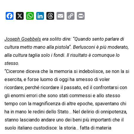
F
X
W
L
T
E
C
P
a
h
i
h
m
o
r
c
a
n
r
a
p
i
Joseph Goebbels
e
t
era solito dire: “
k
e
i
y
Quando sento parlare di
n
b
s
e
a
l
L
t
cultura metto mano alla pistola
“. Berlusconi è più moderato,
o
A
d
d
i
alla cultura taglia solo i fondi. Il risultato è comunque lo
o
p
I
s
n
stesso.
k
p
n
k
“Cicerone diceva che la memoria si indebolisce, se non la si
esercita, e forse luomo di oggi ha smesso di voler
ricordare; perché ricordare il passato, ed il confrontarsi con
gli enormi errori che sono stati commessi e allo stesso
tempo con la magnificenza di altre epoche, spaventano chi
ha in mano le redini dello Stato… Nel delirio di onnipotenza,
stanno lasciando andare uno dei beni più importanti che il
suolo italiano custodisce: la storia… fatta di materia