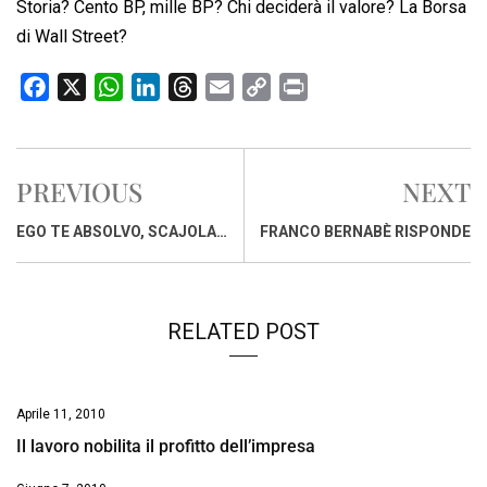
Storia? Cento BP, mille BP? Chi deciderà il valore? La Borsa
di Wall Street?
F
X
W
L
T
E
C
P
a
h
i
h
m
o
r
c
a
n
r
a
p
i
e
t
k
e
i
y
n
PREVIOUS
NEXT
b
s
e
a
l
L
t
o
A
d
d
i
EGO TE ABSOLVO, SCAJOLA…
FRANCO BERNABÈ RISPONDE
o
p
I
s
n
k
p
n
k
RELATED POST
Aprile 11, 2010
Il lavoro nobilita il profitto dell’impresa