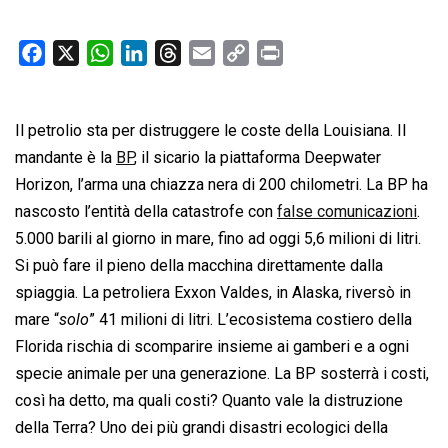
F
X
W
L
T
E
C
P
a
h
i
h
m
o
r
c
a
n
r
a
p
i
Il petrolio sta per distruggere le coste della Louisiana. Il
e
t
k
e
i
y
n
b
s
e
a
l
L
t
mandante è la
BP
, il sicario la piattaforma Deepwater
o
A
d
d
i
Horizon, l’arma una chiazza nera di 200 chilometri. La BP ha
o
p
I
s
n
nascosto l’entità della catastrofe con
false comunicazioni
.
k
p
n
k
5.000 barili al giorno in mare, fino ad oggi 5,6 milioni di litri.
Si può fare il pieno della macchina direttamente dalla
spiaggia. La petroliera Exxon Valdes, in Alaska, riversò in
mare “
solo
” 41 milioni di litri. L’ecosistema costiero della
Florida rischia di scomparire insieme ai gamberi e a ogni
specie animale per una generazione. La BP sosterrà i costi,
così ha detto, ma quali costi? Quanto vale la distruzione
della Terra? Uno dei più grandi disastri ecologici della