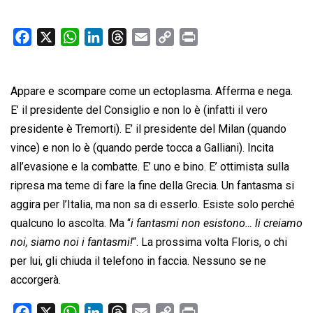
F
X
W
L
T
E
C
P
a
h
i
h
m
o
r
c
a
n
r
a
p
i
Appare e scompare come un ectoplasma. Afferma e nega.
e
t
k
e
i
y
n
b
s
e
a
l
L
t
E’ il presidente del Consiglio e non lo è (infatti il vero
o
A
d
d
i
presidente è Tremorti). E’ il presidente del Milan (quando
o
p
I
s
n
vince) e non lo è (quando perde tocca a Galliani). Incita
k
p
n
k
all’evasione e la combatte. E’ uno e bino. E’ ottimista sulla
ripresa ma teme di fare la fine della Grecia. Un fantasma si
aggira per l’Italia, ma non sa di esserlo. Esiste solo perché
qualcuno lo ascolta. Ma “
i fantasmi non esistono… li creiamo
noi, siamo noi i fantasmi!
“. La prossima volta Floris, o chi
per lui, gli chiuda il telefono in faccia. Nessuno se ne
accorgerà.
F
X
W
L
T
E
C
P