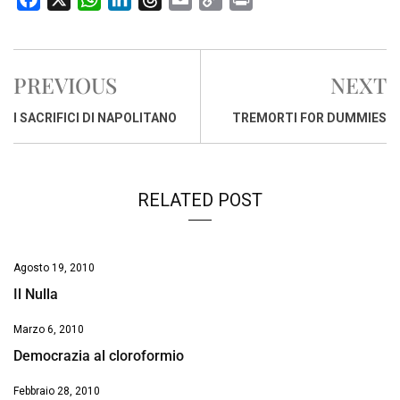
a
h
i
h
m
o
r
c
a
n
r
a
p
i
e
t
k
e
i
y
n
PREVIOUS
NEXT
b
s
e
a
l
L
t
o
A
d
d
i
I SACRIFICI DI NAPOLITANO
TREMORTI FOR DUMMIES
o
p
I
s
n
k
p
n
k
RELATED POST
Agosto 19, 2010
Il Nulla
Marzo 6, 2010
Democrazia al cloroformio
Febbraio 28, 2010